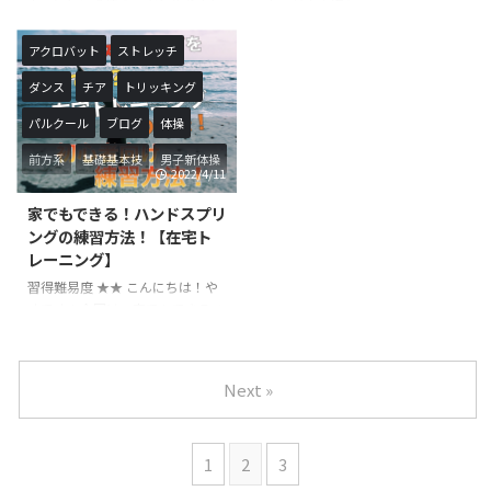
ムーンという技のコツとやり方に
宙、前方宙返り、フロントフリッ
り』と呼ばれています。ロンダー
バク転から繋げる方法や、直立姿
ついて解説致します！個性的な名
プ こんにちは！やすです！今回
トやバク転から繋げる方法や、直
勢（スタンド）から行うスタンド
前の技ですが、技自体はとてもキ
は前宙のやり方と練習方法につい
立 ...
アクロバット
ストレッチ
宙返りなどやり方はさまざまあ ...
レのある技です！ セーラームー
て解説いたします。前方系の技は
ダンス
チア
トリッキング
ンは、主にパルクールやトリッキ
勢いを止めるのが難しいので、必
ングで行われています。技として
ずマットを利用して行いましょ
パルクール
ブログ
体操
は、バタフライや側転、タッチダ
う。 前宙（前方宙返り）は知識
ウンライズに近いような回転で行
や経験がない状態で行うのは非常
前方系
基礎基本技
男子新体操
2022/4/11
われます。技の種類で言うと、側
に危険です。実施する場合は一人
方系の技に分類できると思われま
では行わず、必ず第３者(保護者)
家でもできる！ハンドスプリ
す。主に、次の技へ繋げたり助走
がいる状態で行うようにしてくだ
ングの練習方法！【在宅ト
のような利用方法として行われる
さい。また、本記事を読んで行う
レーニング】
ことが多い技です。体操競技の中
ことは全て自己責任でお願いいた
習得難易度 ★★ こんにちは！や
では行われることは少ない技なの
します。 前宙とは？どんな技？
すです！今回は、家でもできるハ
で、ストリート系の競技特有の技
前宙は、前方宙返りという前方系
ンドスプリングの在宅トレーニン
...
の技の一種です。両足で踏み込 ...
グ方法について解説いたします。
どなたでも簡単に練習することが
Next »
できる内容になってますので、ぜ
ひ参考にしてみてください！ 本
記事は、家の中でもできるハンド
1
2
3
スプリングの練習方法をご紹介す
る記事となっています。１日でも