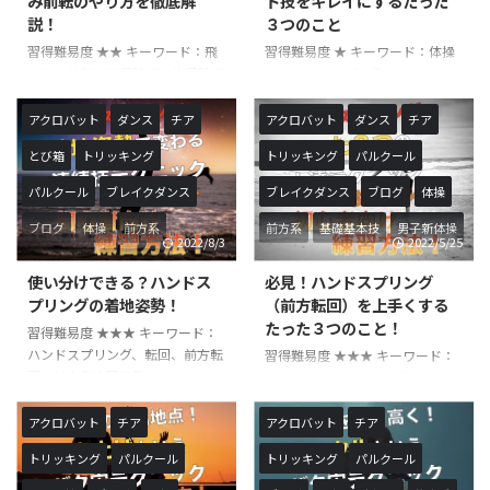
み前転のやり方を徹底解
ト技をキレイにするたった
れることが多いです。 よりレベ
どの派生技も多く存在し、正しい
説！
３つのこと
ルの高い技へ繋げる際は、ロンダ
軌道で習得しておくことでその先
習得難易度 ★★ キーワード：飛
習得難易度 ★ キーワード：体操
ートに勢いがありスムーズに次の
さらに多くの技を習得することが
び込み前転、両足踏切、片足踏切
をキレイに、プロ級のレベルに、
技へ繋げることが重要になって ...
できるようになってきます。 ま
こんにちは！やすです！今回は、
全ての技に共通 こんにちは！や
た、パルクールやトリッキングな
飛び込み前転の練習方法について
すです！今回は、全ての技に共通
...
アクロバット
ダンス
チア
アクロバット
ダンス
チア
解説いたします！そこまでむづか
するアクロバット技をキレイにす
とび箱
トリッキング
トリッキング
パルクール
しい技ではないので、一気にマス
るポイントを３つに分けて解説い
ターしちゃいましょう！ 飛び込
たします！技をキレイにしたり、
パルクール
ブレイクダンス
ブレイクダンス
ブログ
体操
み前転は体操競技や男子新体操競
軸のとれた技をできるようになり
技で行われることが多い前方系の
たい方は必見です。 体操競技は
ブログ
体操
前方系
前方系
基礎基本技
男子新体操
2022/8/3
2022/5/25
技です。形は前転の延長ですが、
技の難易度や完成度によって演技
基礎基本技
男子新体操
跳躍を伴うので感覚に慣れていな
に点数をつける採点競技です。
使い分けできる？ハンドス
必見！ハンドスプリング
いと頭から刺さってしまったり、
そのため、技を実施している際の
プリングの着地姿勢！
（前方転回）を上手くする
大きな怪我につながる可能性もあ
足先や膝の曲がり方などにとても
たった３つのこと！
習得難易度 ★★★ キーワード：
る危険性のある技です。 体操競
気を遣って練習しています。技に
ハンドスプリング、転回、前方転
習得難易度 ★★★ キーワード：
技の中ではメインの技として行う
よっては、膝が曲がってしまうこ
回、前方倒立回転跳び こんにち
ハンドスプリング、転回、前方転
ことは少なく、主に技と技の間で
とで難易度が下がってしまうこと
は！やすです！今回は、ハンドス
回、前方倒立回転とび こんにち
繋ぎとして行われることが多 ...
もあります。 また、技自体を ...
プリングの着地姿勢について解説
は！やすです！今回は、ハンドス
アクロバット
チア
アクロバット
チア
して行きます！着地の姿勢によっ
プリング（前方転回）を上手くす
トリッキング
パルクール
トリッキング
パルクール
て用途を使い分けられるのででき
るためのポイントを３つに分けて
るようにしておく事でハンドスプ
ご紹介いたします！練習中でなか