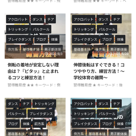
習得難易度 ★★ キーワード：飛
習得難易度 ★★ キーワード：ヘ
難度に位置することが多いです。
ともあります。 ハンドスプリン
び込み前転、前転、飛び前転 こ
ッドスプリング、ハンドスプリン
比較的、簡単な技ですが後方に一
グは、回転力を出すと共に両腕で
んにちは！やすです！今回は、飛
グ、ネックスプリング、跳ね起
回転する技なので後方に一回転 ...
押し返すパワーが必要になりま ...
び込み前転を練習する上で怪我を
き、頭跳ね起き、首跳ね起き、転
アクロバット
ダンス
チア
アクロバット
ダンス
チア
する可能性やその注意ポイントに
回、前方転回、前方倒立転回 こ
トリッキング
パルクール
トリッキング
パルクール
ついて解説いたします。本記事
んにちは！やすです！今回は、
は、飛び込み前転を練習中の方、
『ヘッドスプリング』と『ネック
ブレイクダンス
ブログ
体操
ブレイクダンス
ブログ
体操
初心者の方におすすめの記事とな
スプリング』のそれぞれの特徴と
っています！ 『飛び込み前転』
合わせて解説いたします！初心者
側方系
基礎基本技
男子新体操
基礎基本技
後方系
男子新体操
2022/8/3
2023/6/28
は体操競技や男子新体操競技で行
の方でもわかりやすく解説いたし
われることが多い前方系の技で
ます！ 『ヘッドスプリング』と
側転の着地が安定しない理
伸膝後転はすぐできる！コ
す。形は前転の延長ですが、跳躍
『ネックスプリング』はどちらも
由は？『ピタッ』と止まれ
ツややり方、練習方法！〜
を伴うので感覚に慣れていないと
前方系の技に分類される体操競技
るコツと練習方法！
学校体育の難関〜
頭から刺さってしまったり、大き
における基礎基本となる技です。
習得難易度 ★★ キーワード：側
習得難易度 ★ キーワード：後
な怪我につながる可能性もある危
学校体育でも行われることがある
転、側転の着地、着地、着地を安
転、伸膝後転、しんしつ後転、膝
険性のある技です。 体操競技の
技で、マット運動の中で行われる
定 こんにちは！やすです！今回
を伸ばす後転 こんにちは！やす
中ではメインの技として行うこと
他跳び箱の上で回転技として行わ
は、側転をしている際に『着地が
です！今回は、『伸膝後転』のコ
は ...
...
ダンス
チア
トリッキング
アクロバット
ダンス
チア
安定しない』『転んでしまう』と
ツややり方について解説いたしま
パルクール
ブレイクダンス
トリッキング
パルクール
いったような悩みを抱えている方
す。学校体育の中でも行われるこ
向けの記事となります。回転まで
とが多い技の一つですが、ポイン
ブログ
体操
前方系
ブレイクダンス
ブログ
体操
はスムーズにできているが、どう
トを掴めば簡単に出来る様になり
しても着地が上手くいかない方に
ます。 『伸膝後転』は、体操競
基礎基本技
男子新体操
側方系
基礎基本技
男子新体操