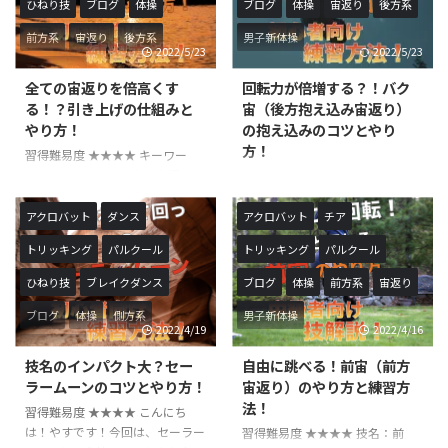
ひねり技
ブログ
体操
ブログ
体操
宙返り
後方系
リングの汎用性が高くなります！
なか上手くいかない場合などに参
ハンドスプリングは、体操競技や
考にしてみてください！ ハンド
前方系
宙返り
後方系
男子新体操
2022/5/23
2022/5/23
チアなどで行われることの多い前
スプリングは、体操競技やチアな
男子新体操
方系の技です。競技によっては前
どで行われることの多い前方系の
全ての宙返りを倍高くす
回転力が倍増する？！バク
方転回や転回と呼ばれることもあ
技です。競技によっては前方転回
る！？引き上げの仕組みと
宙（後方抱え込み宙返り）
ります。 ハンドスプリングは、
や転回と呼ばれることもありま
やり方！
の抱え込みのコツとやり
回転力を出すと共に両腕で押し返
す。 ハンドスプリングは、回転
方！
習得難易度 ★★★★ キーワー
すパワーが必要になります。今回
力を出すと共に両腕で押し返すパ
ド：引き上げ、バク宙、宙返り、
習得難易度 ★★★★★ 技名：バ
は、ハンドスプリングを練習 ...
ワーが必要になります。今回は、
後方系、前方系、側方系 こんに
ク宙、後方宙返り、後方抱え込み
ハンドスプリングを練習する上で
ちは！やすです！今回は、バク宙
宙返り こんにちは！やすです！
...
アクロバット
ダンス
アクロバット
チア
のような宙返り技で高さを出すた
今回は、バク宙（後方抱え込み宙
トリッキング
パルクール
トリッキング
パルクール
めに必須のスキルである『引き上
返り）の抱え込みについて解説し
げ』というテクニックを解説いた
ていきます！バク宙で高さを出し
ひねり技
ブレイクダンス
ブログ
体操
前方系
宙返り
します。引き上げは後方系や前方
て回転力をかけるためには必要不
系、側方系全てに共通するテクニ
可欠な要素なので抱え込みで悩ん
ブログ
体操
側方系
男子新体操
2022/4/19
2022/4/16
ックなのでテクニックなので、し
でいる方は参考にしてみてくださ
男子新体操
っかりできるようにして行きまし
い！ バク宙は体操競技やチアリ
技名のインパクト大？セー
自由に跳べる！前宙（前方
ょう！ バク宙は体操競技やチア
ーディングパルクールなどで行わ
ラームーンのコツとやり方！
宙返り）のやり方と練習方
リーディングパルクールなどで行
れる後方系の技です。後方に一回
法！
習得難易度 ★★★★ こんにち
われる後方系の技です。後方に一
転する技なので、『後方宙返り』
は！やすです！今回は、セーラー
習得難易度 ★★★★ 技名：前
回転する技なので、『後方宙返
と呼ばれています。ロンダートや