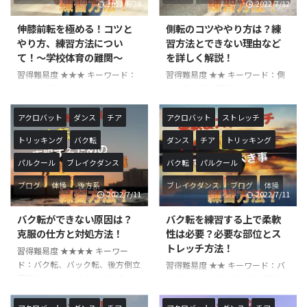
2023/6/28
2022/7/12
おすすめの記事となります。
技や学校体育の中で行われること
『側転』は、正式名称を『側方倒
の多い後方系の技です。 技自体
伸膝前転を極める！コツと
側転のコツややり方は？練
立回転』体操競技の基礎基本技で
の難易度はかなり低いですが、コ
やり方、練習方法につい
習方法とできない理由など
側方系の回転技です。体操競技の
ツやポイントを知らずに行うとう
て！〜学校体育の難関〜
を詳しく解説！
他、チアやダンスなどでも行われ
まく出来ないことが多いです。
習得難易度 ★★★ キーワード：
習得難易度 ★★ キーワード：側
ていて学校教育の中でも行われて
また、技自体の危険度も低くマッ
前転、伸膝前転、飛び込み前転
転、側方倒立回転、カート こん
いるとてもポピュラーな技です。
トなどの簡単な環境があれば誰で
こんにちは！やすです！今回は、
にちは！やすです！今回は、側転
両手両足を使って回転するのが ...
も実施可能です。 後転さえでき
学校体育でもよく行われる『伸膝
のコツややり方、練習方法につい
...
アクロバット
ダンス
チア
アクロバット
ストレッチ
前転』のコツややり方について解
て詳しく解説して行きます！初心
トリッキング
バク転
ダンス
チア
トリッキング
説して行きます！前転の中では最
者の方ができない場合の練習方法
も難易度が高く、出来なくて悩ん
なども紹介して行きますので是非
パルクール
ブレイクダンス
バク転
パルクール
でいる方も多い技です。 『伸膝
参考にしてみてください！ 『側
前転』は、体操競技や学校体育の
転』は、正式名称を『側方倒立回
ブログ
体操
後方系
ブレイクダンス
ブログ
体操
2022/7/11
2022/7/11
中で行われることの多い前方系の
転』体操競技の基礎基本技で側方
男子新体操
基礎基本技
後方系
男子新体操
技です。 技自体の難易度はかな
系の回転技です。体操競技の他、
バク転ができない原因は？
バク転を練習する上で柔軟
り低いですが、コツやポイントを
チアやダンスなどでも行われてい
克服の仕方と対処方法！
性は必要？必要な部位とス
知らずに行うとうまく出来ないこ
て学校教育の中でも行われている
トレッチ方法！
習得難易度 ★★★★ キーワー
とが多いです。 また、技自体の
とてもポピュラーな技です。 両手
ド：バク転、バック転、後方倒立
習得難易度 ★★ キーワード：バ
危険度も低くマットなどの簡単な
両足を使って回転するのが一般的
回転とび、ロンバク こんにち
ク転、バック転、後方倒立回転と
環境があれば誰でも実施可能で
ですが、『片手のみの側転』『肘
は！やすです！今回は、『バク
び こんにちは！やすです！今回
す。 前転さえできれば誰でも練
や頭をついて回る側転』『手 ...
転』のできない理由とできるよう
は、バク転をする上で必要な柔軟