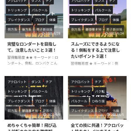
...
アクロバット
ダンス
チア
アクロバット
ダンス
チア
になるための方法についてを解説
性やストレッチ方法について解説
トリッキング
パルクール
トリッキング
パルクール
いたします！バク転がずっとでき
いたします！３つの部位に分けて
ない人に多い特徴をまとめていま
詳しく解説していきます！ 『バ
ブレイクダンス
ブログ
体操
ブレイクダンス
ブログ
体操
すので、是非参考にしてみてくだ
ク転』は体操競技やチアなどで行
さい！ バク転は、体操競技やチ
われることの多い後方系の技の一
側方系
後方系
男子新体操
側方系
基礎基本技
男子新体操
2023/6/28
2022/6/24
アなどの多くの競技の中で行われ
種です。体操やチアなどの競技で
ることが多い後方系の技です。各
は、柔軟性を高めるための『柔
完璧なロンダートを目指し
スムーズにできるようにな
競技によって変わるかと思います
軟』や『ストレッチ』などを入念
て。注意したいこと３選！
る！側転をする上で注意し
が、バク転の難易度はA難度に位
に行っています。 柔軟性を高める
たいポイント３選！
習得難易度 ★★ キーワード：ロ
置することが多いです。比較的、
ことで技を行う際の怪我をするリ
ンダート、側転、ロンバク こん
習得難易度 ★ キーワード：側
簡単な技ですが後方に一回転する
スクを軽減したり、形の綺麗な技
にちは！やすです！今回は、ロン
転、カート、側宙、ロンダート
技なので後方に一回転する技なの
の実施をすることができるように
ダートを行う上で注意したいポイ
こんにちは！やすです！今回は、
で危 ...
なります。 今回は技をバク転 ...
ントを３つに分けてご紹介いたし
側転をうまくするために注意した
アクロバット
ダンス
チア
アクロバット
チア
ます！本記事のポイントを押さえ
いポイントを３つご紹介いたしま
トリッキング
パルクール
トリッキング
バク転
て練習することでよりスムーズな
す！ご紹介するポイントを意識し
ロンダートをすることができるよ
て練習することでスムーズな側転
ブレイクダンス
ブログ
体操
パルクール
ひねり技
うになって行きます！ ロンダー
をできるようになります！ 側転
トは、体操競技やチアなどで行わ
は、体操競技やチアなどの競技で
前方系
基礎基本技
宙返り
ブレイクダンス
ブログ
体操
2022/6/6
2022/6/5
れることが多い技です。主に、バ
行われる他、幼稚園や学校体育な
男子新体操
側方系
前方系
基礎基本技
ク転や宙返り技のような後方系の
どでも行われる体操の基礎基本と
めちゃくちゃ簡単！飛び込
全ての技に共通！アクロバッ
技を行う際の助走の技として行わ
なる技です。側宙やロンダートな
宙返り
後方系
男子新体操