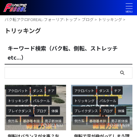
バク転アクロFOREAL-フォーリア-トップ
>
ブログ
>
トリッキング
>
トリッキング
キーワード検索（バク転、側転、ストレッチ
etc...）
アクロバット
ダンス
チア
アクロバット
ダンス
チア
トリッキング
パルクール
トリッキング
パルクール
ブレイクダンス
ブログ
体操
ブレイクダンス
ブログ
体操
側方系
基礎基本技
男子新体操
側方系
基礎基本技
男子新体操
2022/9/22
2023/6/28
側転はバランスが大事？左
側転で足が曲がってしまう理