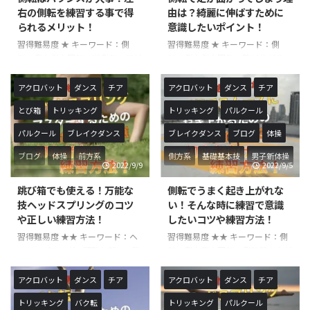
右の側転を練習する事で得
由は？綺麗に伸ばすために
られるメリット！
意識したいポイント！
習得難易度 ★ キーワード：側
習得難易度 ★ キーワード：側
転、側方倒立回転、逆側転、反対
転、側方倒立回転、膝が曲がる、
側転 こんにちは！やすです！今
綺麗に出来ない こんにちは！や
回は、側転で左右それぞれの方向
すです！今回は、側転で膝が曲が
アクロバット
ダンス
チア
アクロバット
ダンス
チア
で練習することのメリットについ
ってしまい綺麗に回ることが出来
とび箱
トリッキング
トリッキング
パルクール
て解説いたします。バランスよく
ない方の練習方法やコツをご紹介
練習をすることでその後の技の汎
いたします。少しの意識だけで綺
パルクール
ブレイクダンス
ブレイクダンス
ブログ
体操
用性にもつながって行きますので
麗に回ることができるようになり
チェックしておきましょう！
ますので参考にしてみてくださ
ブログ
体操
前方系
側方系
基礎基本技
男子新体操
2022/9/9
2022/9/5
『側転』は、正式名称を『側方倒
い！ 『側転』は、正式名称を
基礎基本技
男子新体操
立回転』体操競技の基礎基本技で
『側方倒立回転』体操競技の基礎
跳び箱でも使える！万能な
側転でうまく起き上がれな
側方系の回転技です。体操競技の
基本技で側方系の回転技です。体
技ヘッドスプリングのコツ
い！そんな時に練習で意識
他、チアやダンスなどでも行われ
操競技の他、チアやダンスなどで
や正しい練習方法！
したいコツや練習方法！
ていて学校教育の中でも行われて
も行われていて学校教育の中でも
習得難易度 ★★ キーワード：ヘ
習得難易度 ★★ キーワード：側
いるとてもポピュラーな技です。
行われているとてもポピュラーな
ッドスプリング、頭跳ね起き、跳
転、側方倒立回転、側転起き上が
両手両足を使って回転するのが一
技です。 両手両足を使って回転す
ね起き こんにちは！やすです！
れない、側転起き上がり方 こん
般的ですが、『片手のみの側転』
るのが一般的ですが、『片手のみ
今回は、『ヘッドスプリング』の
にちは！やすです！今回は、側転
...
の ...
アクロバット
ダンス
チア
アクロバット
ダンス
チア
コツややり方について解説いたし
でうまく起き上がれない時に練習
トリッキング
バク転
トリッキング
パルクール
ます。跳ね起きの基本技でもある
で意識したいポイントについて解