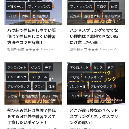
ので、正しいやり方を押さえてお
説いたします！側転を練習中の方
パルクール
ブレイクダンス
ブレイクダンス
ブログ
体操
きましょう！ 『ヘッドスプリン
や、うまく起き上がれない初心者
グ』は前方系の技に分類される体
の方にオススメの記事となってい
ブログ
体操
基礎基本技
前方系
基礎基本技
男子新体操
2022/8/16
2023/6/21
操競技における基礎基本となる技
ます！ 『側転』は、正式名称を
後方系
男子新体操
です。 学校体育でも行われること
『側方倒立回転』体操競技の基礎
バク転で怪我をしやすい部
ハンドスプリングで立てな
がある技で、マット運動の中で行
基本技で側方系の回転技です。体
位は？怪我をしにくい練習
い理由は？着地できない時
われる他跳び箱の上で回転技とし
操競技の他、チアやダンスなどで
方法やコツを解説！
に注意したい事！
て行われたりもします。 ヘッドス
も行われていて学校教育の中でも
習得難易度 ★★★★ キーワー
習得難易度 ★★★ キーワード：
プリングは別名『頭跳ね起き』と
行われているとてもポピュラーな
ド：バク転、後方倒立回転飛び、
ハンドスプリング、転回、前方転
言い換えることもできます。 頭
技です。 両手両足を使って回転す
バック転、怪我、怪我しやすい部
回、着地の方法、着地できない
跳ね起きとは、頭や手を使 ...
るのが一般的ですが、『片手 ...
位 こんにちは！やすです！今回
こんにちは！やすです！今回は、
アクロバット
ダンス
チア
アクロバット
ダンス
チア
は、バク転で怪我をしやすい部位
『ハンドスプリング』の着地が安
トリッキング
パルクール
とび箱
トリッキング
と怪我の対策方法について解説い
定しない場合に注意したいポイン
たします。これからバク転を練習
トについて解説いたします。『勢
ブレイクダンス
ブログ
体操
パルクール
ブレイクダンス
する方や危険性について知ってお
いは足りているはずなのに立てな
きたいという方にオススメな記事
い…』というような悩みを持った
前方系
基礎基本技
男子新体操
ブログ
体操
前方系
2022/8/10
2022/8/4
となっています。 バク転は、体操
方にオススメの記事となっていま
基礎基本技
男子新体操
競技やチアなどの多くの競技の中
す。 ハンドスプリングは、体操
飛び込み前転は危険？怪我
どこが違う技なの？ヘッド
で行われることが多い後方系の技
競技やチアなどで行われることの
をする可能性や練習で必ず
スプリングとネックスプリ
です。各競技によって変わるかと
多い前方系の技です。競技によっ
注意したいポイント！
ングの違い！
思いますが、バク転の難易度はA
ては前方転回や転回と呼ばれるこ