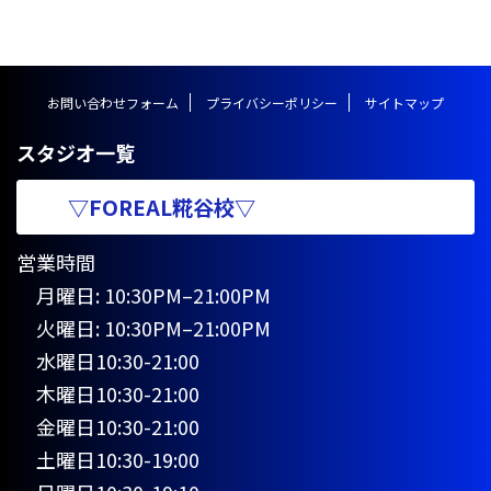
早くハンドスプリングを完成させ
たい方や、いまいちコツが掴めて
いない方におすすめの記事となっ
ています。以下、ハンドスプリン
お問い合わせフォーム
プライバシーポリシー
サイトマップ
グの完成系の動画です。
https://www.youtube.com/watc
h?v= ...
スタジオ一覧
▽FOREAL糀谷校▽
営業時間
月曜日: 10:30PM–21:00PM
火曜日: 10:30PM–21:00PM
水曜日10:30-21:00
木曜日10:30-21:00
金曜日10:30-21:00
土曜日10:30-19:00