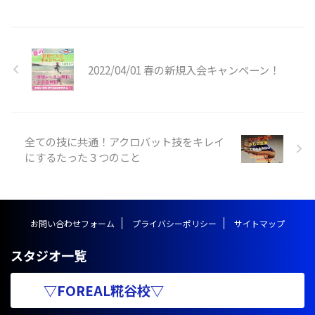
ーズな跳ね起きを目指してトレー
ニングしていきましょう！ 跳ね
起きとは？ 跳ね起きは体操競技
やアクロバットを用いる競技の中
で利用されることの多い技で、技
2022/04/01 春の新規入会キャンペーン！
の形としては前方系の技に分類さ
れます。マットや床、地面で行わ
れるほか、とび箱の上級技として
行われる事があります。 跳ね起き
の技名としては、 １．ハンドス
全ての技に共通！アクロバット技をキレイ
プリング https://y ...
にするたった３つのこと
お問い合わせフォーム
プライバシーポリシー
サイトマップ
スタジオ一覧
▽FOREAL糀谷校▽