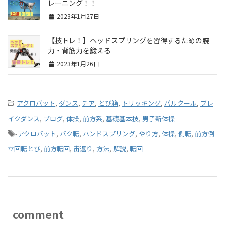
レーニング！！
2023年1月27日
【技トレ！】ヘッドスプリングを習得するための腕
力・背筋力を鍛える
2023年1月26日
-
アクロバット
,
ダンス
,
チア
,
とび箱
,
トリッキング
,
パルクール
,
ブレ
イクダンス
,
ブログ
,
体操
,
前方系
,
基礎基本技
,
男子新体操
-
アクロバット
,
バク転
,
ハンドスプリング
,
やり方
,
体操
,
側転
,
前方倒
立回転とび
,
前方転回
,
宙返り
,
方法
,
解説
,
転回
comment