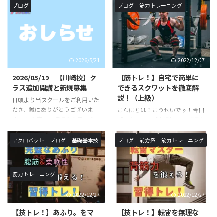
ブログ
ブログ
筋力トレーニング
2026/5/21
2022/12/27
2026/05/19 【川崎校】ク
【筋トレ！】自宅で簡単に
ラス追加開講と新規募集
できるスクワットを徹底解
説！（上級）
日頃より当スクールをご利用いた
だき、誠にありがとうございま
こんにちは！こうせいです！今回
す。 この度、川崎校のクラスを
「スクワット【上級】」のご紹介
追加が決定いたしました。 《対
です。以前ご紹介したスクワット
象校》◯SHOWBUZZ川崎校 毎
トレーニング中級の続編です！ス
アクロバット
ブログ
基礎基本技
ブログ
前方系
筋力トレーニング
週 月曜日、火曜日〈新規追加ク
クワットの名前を聞いたことや、
ラス〉バク転バク宙集中クラス
実際に行った事がある方も多いと
※小学生以上対象開講日（開講時
思います。本記事では、スクワッ
筋力トレーニング
間）：月曜日（１６：１０〜１
トにおける意識・正しい方法・上
７：２０）月額受講料 ￥９，９
級程度のレパートリーをご紹介し
2022/12/27
2022/12/27
００−バク転バク宙集中クラス
ていきます！ スクワットと
※小学生以上対象開講日（開講時
は？？ 簡単に言葉で説明する
【技トレ！】あふり。をマ
【技トレ！】転宙を無理な
間）：火曜日（１６：１０〜１
と、上半身を垂直に伸ばしたまま