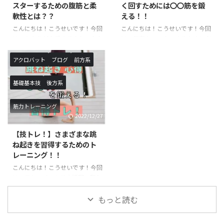
スターするための腹筋と柔
く回すためには〇〇筋を鍛
７：２０）月額受講料 ￥９，９
行う膝の屈伸運動です。一日に数
軟性とは？？
える！！
００−アクロバットクラス ※小
えきれないほど椅子に座ったり・
こんにちは！こうせいです！今回
こんにちは！こうせいです！今回
学生以上対象開講日（開講時
立ったりを行なっていますが、こ
は、あふりが上手くできない方向
は、転宙をマスターするために必
間）：月曜日（１７：３０〜１
れもスクワットで鍛えられる筋肉
けの記事になります。あふりは、
要な筋肉のご紹介と具体的なトレ
８：５０ ...
を使っています。また、足腰を鍛
基本技を行うにあたって必要な体
ーニング方法に関してです。転宙
えるこ ...
アクロバット
ブログ
前方系
の使い方になります。ロンダート
は習得するまでに時間がかかる技
やバク転などを行う際に必須にな
になりますので、しっかりトレー
基礎基本技
後方系
るので、習得したい方や技の熟練
ニングを行った上で練習すること
度を上げたい方は必見の記事にな
をお勧めします。必要な筋力が足
筋力トレーニング
ります！ あふりとは？？ あふり
りない状態で実践すると怪我につ
2022/12/27
は聞き慣れないワードだと思いま
ながる恐れもあるので、十分気を
す。あふりは体操の用語でバク転
つけて練習するようにしましょ
【技トレ！】さまざまな跳
やロンダートを行う際によく使わ
う！ 転宙とは？？ 前方倒立回転
ね起きを習得するためのト
れます。身体をバネのようにして
を手を着かずに行います。前宙に
レーニング！！
着手した手の方向に足を入れ込む
近い感覚で神身なので難度が上が
こんにちは！こうせいです！今回
動作のことを言います。ジャンプ
ります。最近注目されている、パ
は、アクロバットで大活躍の跳ね
してから身体を大きくそらせて着
ルクールやチア・ダンスなどで活
起きに関するトレーニングのご紹
手したら一気に足を地面の方向 ...
用されているのをよく目にします
介です。さまざまな跳ね起きの種
もっと読む
...
類がありますが、主に背筋や脚力
が重要になってきます。楽にスム