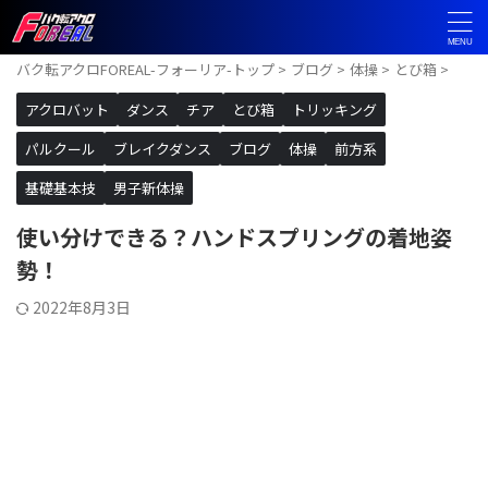
バク転アクロFOREAL-フォーリア-トップ
>
ブログ
>
体操
>
とび箱
>
アクロバット
ダンス
チア
とび箱
トリッキング
パルクール
ブレイクダンス
ブログ
体操
前方系
基礎基本技
男子新体操
使い分けできる？ハンドスプリングの着地姿
勢！
2022年8月3日