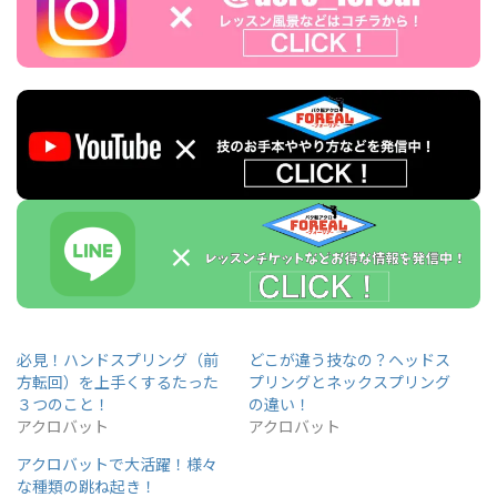
必見！ハンドスプリング（前
どこが違う技なの？ヘッドス
方転回）を上手くするたった
プリングとネックスプリング
３つのこと！
の違い！
アクロバット
アクロバット
アクロバットで大活躍！様々
な種類の跳ね起き！