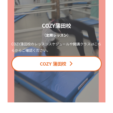
COZY蒲田校
（定期レッスン
）
COZY蒲田校のレッスンスケジュールや開講クラスはこち
らからご確認ください。
COZY 蒲田校