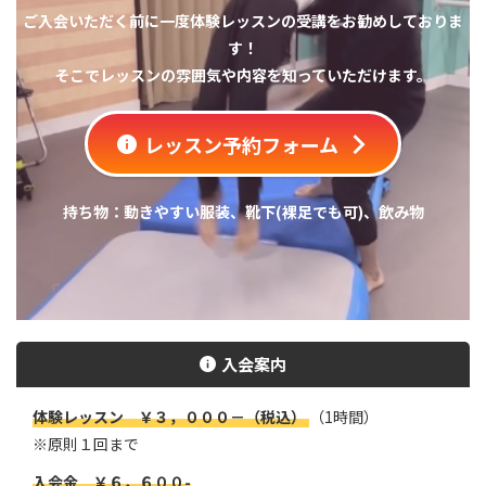
ご入会いただく前に一度体験レッスンの受講をお勧めしておりま
す！
そこでレッスンの雰囲気や内容を知っていただけます。
レッスン予約フォーム
持ち物：動きやすい服装、靴下(裸足でも可)、飲み物
入会案内
体験レッスン ￥３，０００－（税込）
（1時間）
※原則１回まで
入会金 ￥６，６００-