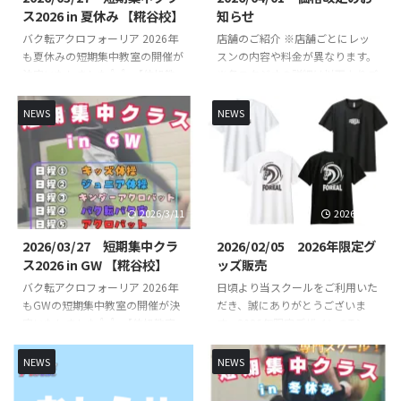
ス2026 in 夏休み 【糀谷校】
知らせ
バク転アクロフォーリア 2026年
店舗のご紹介 ※店舗ごとにレッ
も夏休みの短期集中教室の開催が
スンの内容や料金が異なります。
決定いたしました👍👍 【体操教
※各スタジオの詳細は以下よりご
室短期集中クラス】【バク転バク
確認ください。 FOREAL京急蒲田
宙短期集中クラス】【アクロバッ
校 （直営校） FOREAL京急蒲田校
NEWS
NEWS
ト短期集中クラス】を開講いたし
のレッスンスケジュールや開講ク
ます！バク転を出来るようになり
ラスはこちらからご確認くださ
たいお子様やできるようになりた
い。 FOREAL京急蒲田校 COZY蒲
い技など基礎基本から競技レベル
田校 （定期レッスン） COZY蒲
の技まで練習していきます👌 初
田校のレッスンスケジュールや開
2026/3/11
2026/2/19
心者未経験の方でもスタッフが丁
講クラスはこちらからご確認くだ
寧に指導いたします🔥🔥 指導
さい。 COZY 蒲田校 SHOWBUZZ
2026/03/27 短期集中クラ
2026/02/05 2026年限定グ
は、全日本大会出場経験のある先
川崎校 （定期レッスン）
ス2026 in GW 【糀谷校】
ッズ販売
生が直接指導いたします👨‍🏫 短
SHOWBUZZ川崎校のレッスンス
バク転アクロフォーリア 2026年
日頃より当スクールをご利用いた
期集中クラス概要 日時・日程 日
ケジュールや開講クラスはこちら
もGWの短期集中教室の開催が決
だき、誠にありがとうございま
程１（キッズ体操） ①8月12日
からご確認ください。 ...
定いたしました👍👍 【体操教室
す。2026年限定デザインのTシャ
（水） 10時30分 ...
短期集中クラス】【バク転バク宙
ツを先行販売いたします！ 今年
短期集中クラス】【アクロバット
は午年🐴と言うことでかっこいい
NEWS
NEWS
短期集中クラス】を開講いたしま
馬をモチーフにしたデザインを作
す！バク転を出来るようになりた
成致しました！ 2026年のみの限