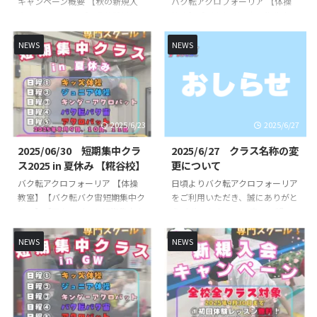
キャンペーン概要 【秋の新規入
バク転アクロフォーリア 【体操
（日） 10時30分〜11時30分
時間）：日曜日（１４：１０〜１
会キャンペーン！】 ①体験料無
教室】【バク転バク宙短期集中ク
③12月2 ...
５：３０）〈新規追加クラス〉ア
料！（￥２，２００- → 無
ラス】【アクロバット短期集中ク
クロバットクラス ※小学生以上
料！） ②入会金無料！（￥６，
ラス】を開講いたします！バク転
NEWS
NEWS
対象開講日（開講時間）：日曜日
６００- → 無料！） ※体験レッス
を出来るようになりたいお子様や
（ ...
ン無料は1クラスのみ適用とさせ
できるようになりたい技など基礎
て頂きます※入会金無料は体験後
基本から競技レベルの技まで練習
の即日入会に限り適用とさせて頂
していきます👌 初心者未経験の
きます※パーソナルレッスンはキ
方でも経験豊富なコーチが丁寧に
2025/6/23
2025/6/27
ャンペーンの適用外とさせて頂き
指導いたします🔥🔥 指導は、全
ます。 対象期間：２０２５年 １
日本大会出場経験のある先生が直
2025/06/30 短期集中クラ
2025/6/27 クラス名称の変
１月１日～１１月末日（期間中の
接指導いたします👨‍🏫 短期集中
ス2025 in 夏休み 【糀谷校】
更について
体験レッスン・ご入会で適用）
クラス概要 日時・日程 日程１
バク転アクロフォーリア 【体操
日頃よりバク転アクロフォーリア
お問い合わせ方法 LINE公式アカ
（キッズ体操） ①１０月１日
教室】【バク転バク宙短期集中ク
をご利用いただき、誠にありがと
ウントから必要事項をご入力いた
（水） 15時00分〜16時00分
ラス】【アクロバット短期集中ク
うございます。 この度、一部の
だき、お申し込みください ...
②１０月２日（木） 15時00
ラス】を開講いたします！バク転
クラスの名称と料金の改定をさせ
分〜16時00分③１０ ...
を出来るようになりたいお子様や
ていただく運びとなりました。
NEWS
NEWS
できるようになりたい技など基礎
《対象クラス》◯FOREAL糀谷校
基本から競技レベルの技まで練習
バク転バク宙（大人限定）クラ
していきます👌 初心者未経験の
ス ※中学生以上対象開講日：月
方でもスタッフが丁寧に指導いた
曜日、火曜日、水曜日、木曜日、
します🔥🔥 指導は、全日本大会
金曜日〈旧クラス名称・旧料金〉