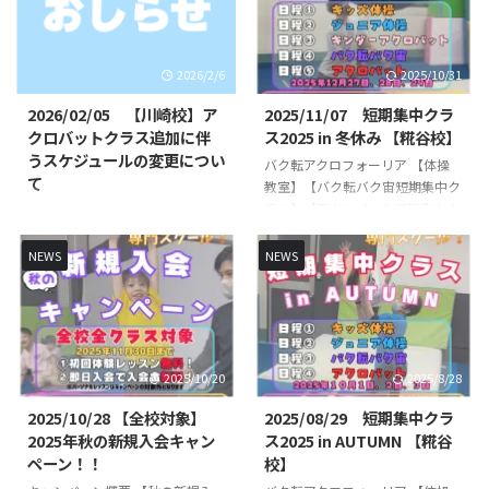
いお子様やできるようになりたい
定デザインとなりますのでお早め
技など基礎基本から競技レベルの
にご注文ください！ Tシャツデザ
技まで練習していきます👌 初心
イン 胸のイラスト 背面イラスト
2026/2/6
2025/10/31
者未経験の方でもスタッフが丁寧
これまでのオリジナルロゴデザイ
に指導いたします🔥🔥 指導は、
ン、バク転くんのTシャツは引き
2026/02/05 【川崎校】ア
2025/11/07 短期集中クラ
全日本大会出場経験のある先生が
続きご購入いただけます！ 購入
クロバットクラス追加に伴
ス2025 in 冬休み 【糀谷校】
直接指導いたします👨‍🏫 短期集
方法 LINE公式アカウントから必
うスケジュールの変更につい
バク転アクロフォーリア 【体操
中クラス概要 日時・日程 日程１
要事項をご入力いただき、お申し
て
教室】【バク転バク宙短期集中ク
（キッズ体操） ①5月4日
込みください！※【各種お問い合
ラス】【アクロバット短期集中ク
日頃より当スクールをご利用いた
（月） 10時30分〜1 ...
わせ】→【グッ ...
ラス】を開講いたします！バク転
だき、誠にありがとうございま
を出来るようになりたいお子様や
す。 この度、川崎校のクラスを
NEWS
NEWS
できるようになりたい技など基礎
追加させていただく運びとなりま
基本から競技レベルの技まで練習
した。それに伴い、一部クラスの
していきます👌 初心者未経験の
開講時間が変更となります。
方でもスタッフが丁寧に指導いた
《対象クラス》◯SHOWBUZZ川
します🔥🔥 指導は、全日本大会
崎校アクロバットクラス ※小学
2025/10/20
2025/8/28
出場経験のある先生が直接指導い
生以上対象開講日（開講時間）：
たします👨‍🏫 短期集中クラス概
日曜日（１４：１５〜１５：３
2025/10/28 【全校対象】
2025/08/29 短期集中クラ
要 日時・日程 日程１（キッズ体
５）↓〈変更後〉アクロバットク
2025年秋の新規入会キャン
ス2025 in AUTUMN 【糀谷
操） ①12月27日（土） 10時
ラス ※小学生以上対象月額受講
ペーン！！
校】
30分〜11時30分②12月28日
料 ￥９，９００−開講日（開講