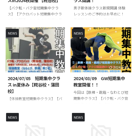
スin2024秋開催 【糀谷校】
ラス開講！
（水） 10時30分〜11時40分
ら必要事項をご入力いただき、お
【バク転・バク宙短期集中クラ
男子新体操クラス新規開講 体験
②１２月２６日（木） 10時
申し込みください！スタッフより
ス】【アクロバット短期集中クラ
レッスンのご予約はお早めに！
30分〜11時40分③１２月２７日
レッスン日、当日の流れなど直接
ス】を開講いたします！体育に苦
男子新体操クラス 男子新体操
（金） 10時30分〜1 ...
ご案内させていただ ...
手意識があるお子様やできるよう
は、体操とダンスを組み合わせた
になりたい技など必要最低限の学
ハイブリッドなスポーツです！柔
NEWS
NEWS
校体育から競技レベルの技まで練
軟性・正しい姿勢・リズム感を養
習していきます👌 初心者未経験
い、精神面・身体的に成長するこ
の方でもスタッフが丁寧に指導い
とが期待できます！体操の基礎基
たします🔥🔥 指導は、全日本大
本からアクロバットまで練習を行
会出場経験のある先生が直接指導
い、新体操の発表会や大会にも参
2024/7/5
2024/3/18
いたします👨‍🏫 短期集中クラス
加を目指します。 練習内容 男子
概要 日時・日程 日程１（バク転
新体操とは？ 個人競技と団体競
2024/07/05 短期集中クラ
2024/03/09 GW短期集中
バク宙） ①１０月１日
技とがある。両者とも、音楽に合
ス in夏休み【糀谷校・蒲田
教室開催！！
（火） 17時00分〜18時10分
わせて13m四方のフロアマット上
校】
今回は【鉄棒・跳箱・なわとび短
②１０月２日（水） 17時00
で演技をし、点数を競います。宙
期集中クラス】【バク転・バク宙
【体操教室短期集中クラス】【バ
分〜18時10分③１０月３日
返り等のアクロバティックな動き
短期集中クラス】【アクロバット
ク転・バク宙短期集中クラス】
（木） 17時00分〜18時 ...
（タンブリング）が規定動作と ...
短期集中クラス】を開講いたしま
【アクロバット短期集中クラス】
す！体育に苦手意識があるお子様
を開講いたします！体育に苦手意
NEWS
NEWS
やできるようになりたい技など必
識があるお子様やできるようにな
要最低限の学校体育から高学年レ
りたい技など必要最低限の学校体
ベルの技まで練習していきます👌
育から高学年レベルの技まで練習