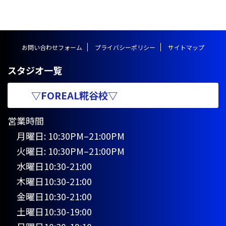
ャンペーン！！ ２０２３年５月
＆６月にお申し込みの方は入会金
が無料！！※６月３０日２３時５
９分までのお申し込みが対象 募
お問い合わせフォーム
プライバシーポリシー
サイトマップ
集は２０２３年５月８日（月）か
ら開始となります。 京急蒲田校
の全レッスンが対象とな ...
スタジオ一覧
▽FOREAL糀谷校▽
営業時間
月曜日: 10:30PM–21:00PM
火曜日: 10:30PM–21:00PM
水曜日10:30-21:00
木曜日10:30-21:00
金曜日10:30-21:00
土曜日10:30-19:00