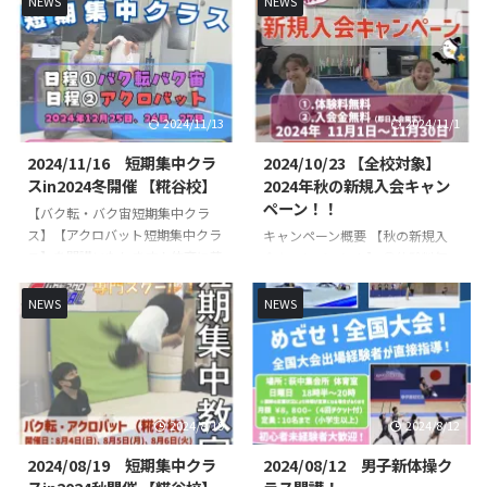
NEWS
NEWS
わせが繋がりにくくなっておりま
礎基本から競技レベルの技まで練
した。 事象としましては・自動
習していきます👌 初心者未経験
返信が届かない・お問い合わせが
の方でもスタッフが丁寧に指導い
届いていない・5〜6時間後に届
たします🔥🔥 指導は、全日本大
く等の確認ができております。
会出場経験のある先生が直接指導
2024/11/13
2024/11/1
現在はLINE公式アカウントからの
いたします👨‍🏫 短期集中クラス
みご予約を受け付けさせておりま
概要 日時・日程 日程１（バク転
2024/11/16 短期集中クラ
2024/10/23 【全校対象】
す。 HP内のお問い合わせフォー
バク宙） ①３月２６日
スin2024冬開催 【糀谷校】
2024年秋の新規入会キャン
ムは停止させていただいておりま
（水） 10時30分〜11時40分
ペーン！！
【バク転・バク宙短期集中クラ
す。 以下に、公式ラインアカウ
②３月２７日（木） 10時30
ス】【アクロバット短期集中クラ
キャンペーン概要 【秋の新規入
ントの予約方法を記載いたします
分〜11時40分③３月２８日
ス】を開講いたします！体育に苦
会キャンペーン！】 ①体験料無
のでご確認いただきご予約 ...
（金） 10時30分〜11 ...
手意識があるお子様やできるよう
料！（￥２，２００- → 無
になりたい技など必要最低限の学
料！） ②入会金無料！（￥６，
NEWS
NEWS
校体育から競技レベルの技まで練
６００- → 無料！） ※体験レッス
習していきます👌 初心者未経験
ン無料は1クラスのみ適用とさせ
の方でもコーチが丁寧に指導いた
て頂きます※入会金無料は体験後
します🔥🔥 指導は、全日本大会
の即日入会に限り適用とさせて頂
出場経験のある先生が直接指導い
きます 対象期間：２０２４年 １
2024/8/19
2024/8/12
たします👨‍🏫 短期集中クラス概
１月１日～１１月３０日（期間中
要 日時・日程 日程１（バク転バ
のお申込みが適用） お問い合わ
2024/08/19 短期集中クラ
2024/08/12 男子新体操ク
ク宙） ①１２月２５日
せ方法 お問い合わせフォームか