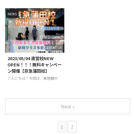
ッスン受付開始！ パーソナルレ
集中教室の開催が決定いたしまし
ケジュールは変 ...
144-0034 ...
ッスン開講に伴い、レッスンチケ
た👍👍 今回は、『バク転クラ
ットの料金が一部変更となりま
ス』『アクロバットクラス』のそ
NEWS
す。 詳しい料金は各ページから
れぞれのクラスを行なって行きま
もご確認いただけます。 事前予
す！！アクロバットの技の例『バ
約キャンペーン！ パーソナルレ
ク転』『バク宙』『前宙』『側
ッスンの新たな開講に伴い、事前
宙』など色々な技を練習していき
予約キャンペーンを実施いたしま
ます👌 初心者未経験の方でもス
2023/7/10
す！ 下記予約期限内にご予約い
タッフが丁寧に指導いたします🔥
ただいた場合、初回レッスン料金
🔥 指導は、全日本大会出場経験
2023/05/04 直営校NEW
が￥１，０００−（1時間）
のある先生が直接指導いたします
OPEN！！！無料キャンペー
に！！ 予約期限：2024年1月10
👨‍🏫 ワークショップ概要 日時・
ン開催【京急蒲田校】
日（23時59分まで） 予約枠に限
日程 【クラス概要】 ▶︎アクロバ
こんにちは！今回は、新店舗の
りがございますので、お早めにお
ット短期集中クラス（70分）
OPENをお知らせいたします！ 場
願いいたします。 パーソナルで
【日程１】①８月１６日（水）
所は京急蒲田駅から徒歩5分圏
可能なレッスン！ バ ...
11時00分〜12時10分 ...
内！ また、これまでよりもさら
に多くのレッスンをご準備してお
Next »
ります💪💪💪 大人の方でも通い
やすい『大人限定のクラス』もご
準備しています！ 教室の詳細は
1
2
以下のページよりご確認ください
↓ FOREAL京急蒲田校 新規開講キ