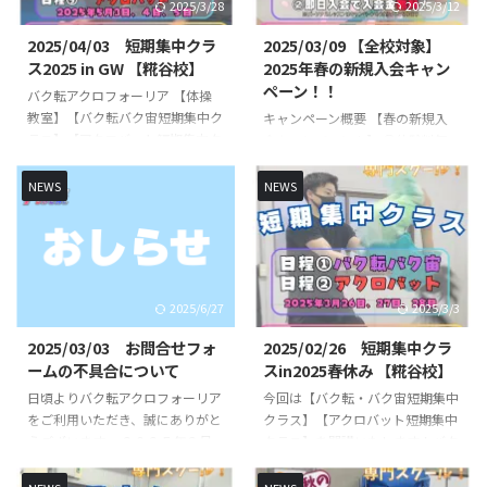
2025/3/28
2025/3/12
出場経験のある先生が直接指導い
バク転バク宙（大人限定）クラ
たします👨‍🏫 短期集中クラス概
ス ※中学生以上対象月額受講
2025/04/03 短期集中クラ
2025/03/09 【全校対象】
要 日時・日程 日程１（キッズ体
料 ￥８，８００−↓〈新クラス
ス2025 in GW 【糀谷校】
2025年春の新規入会キャン
操） ①８月９日（土） 10時
名称・新料金〉アクロバット（大
ペーン！！
バク転アクロフォーリア 【体操
30分〜11時30分②８月１０日
人限定）クラス ※中学生以上対
教室】【バク転バク宙短期集中ク
キャンペーン概要 【春の新規入
（日） 10時30分〜11時30分
象月額受講料 ￥９，９００−※
ラス】【アクロバット短期集中ク
会キャンペーン！】 ①体験料無
③８月１１日（月 ...
週２回以上受講の場合は、アクロ
ラス】を開講いたします！バク転
料！（￥２，２００- → 無
バ ...
を出来るようになりたいお子様や
料！） ②入会金無料！（￥６，
NEWS
NEWS
できるようになりたい技など基礎
６００- → 無料！） ※体験レッス
基本から競技レベルの技まで練習
ン無料は1クラスのみ適用とさせ
していきます👌 初心者未経験の
て頂きます※入会金無料は体験後
方でもスタッフが丁寧に指導いた
の即日入会に限り適用とさせて頂
します🔥🔥 指導は、全日本大会
きます 対象期間：２０２５年 ３
2025/6/27
2025/3/3
出場経験のある先生が直接指導い
月９日～４月末日（期間中のお申
たします👨‍🏫 短期集中クラス概
込みが適用） お問い合わせ方法
2025/03/03 お問合せフォ
2025/02/26 短期集中クラ
要 日時・日程 日程１（キッズ体
LINE公式アカウントから必要事項
ームの不具合について
スin2025春休み 【糀谷校】
操） ①５月３日（土） 10時
をご入力いただき、お申し込みく
日頃よりバク転アクロフォーリア
今回は【バク転・バク宙短期集中
30分〜11時30分②５月４日
ださい！スタッフよりレッスン
をご利用いただき、誠にありがと
クラス】【アクロバット短期集中
（日） 10時30分〜11時30分
日、当日の流れなど直接ご案内さ
うございます。 ２０２５年２月
クラス】を開講いたします！バク
③５月５日（月） ...
せていただきます。 ※各クラス
２８日頃よりホームページのお問
転を出来るようになりたいお子様
定員がございま ...
い合わせフォームからのお問い合
やできるようになりたい技など基