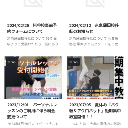
初心者未経験の方でもスタッフが
していきます👌 初心者未経験の
丁寧に指導いたします🔥🔥 指導
方でもスタッフが丁寧に指導いた
2024/3/8
2024/2/12
は、全日本大会出場経験のある先
します🔥🔥 指導は、全日本大会
生が直接指導いたします👨‍🏫 ワ
出場経験のある先生が直接指導い
2024/02/26 糀谷校事前予
2024/02/12 京急蒲田校移
ークショップ概要 日時・日程
たします👨‍🏫 短期集中クラス概
約フォームについて
転のお知らせ
【クラス概要】 ▶︎年中〜小１
要 日時・日程 日程１（バク転バ
京急蒲田校移転について 各位 日
京急蒲田校移転について 会員様
（60分） 【日程１】①４月３０
ク宙） ①８月４日（日） 13時
頃よりご愛顧いただき、誠にあり
各位 平素より当スクールをご愛
日（火） 15時00分〜16時00
00分〜14時10分②８月５日
がとうございます。2024年4月に
顧いただきまして誠にありがとう
分 【なわとび】②５ ...
（月） 13時00分〜14時10分
京急蒲田校から糀谷校への移転に
ございます。この度、『京急蒲田
③８月６日（火） ...
つきまして、4月以降にご利用い
校』は2024年4月よりスタジオを
NEWS
NEWS
ただく事前予約フォームを準備い
移転する運びとなりました。現会
たしました。 糀谷校の体験レッ
員様には移転に伴いご不便をおか
スン予約、ご入会につきましては
けいたしますこと大変申し訳ござ
以下のフォームより行なっていた
いません。 移転先の詳細につい
だければ幸いです。 今後とも、
てはいかにご紹介いたします。
2023/12/18
2023/7/10
【バク転アクロFOREAL-フォーリ
スタッフ一同、今後もより一層指
ア-】をよろしくお願いいたしま
導に力を入れて参ります。今後と
2023/12/01 パーソナルレ
2023/07/05 夏休み『バク
す。 4月以降の糀谷校のレッスン
も、バク転アクロFOREAL-フォー
ッスンのご利用に伴う料金
転＆アクロバット』短期集中
予約は以下のフォームよりお願い
リア-をよろしくお願いいたしま
変更ついて
教室開催！！
いたします。 事前予約フォーム
す。 移転先詳細 京急大鳥居駅
2024年1月20日よりパーソナルレ
こんにちは！今年も夏休みの短期
レッスンスケジュール ※上記ス
徒歩4分程度 浜竹図書館近く〒