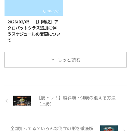
技など基礎基本から競技レベルの
にご注文ください！ Tシャツデザ
技まで練習していきます👌 初心
イン 胸のイラスト 背面イラスト
2026/2/6
者未経験の方でもスタッフが丁寧
これまでのオリジナルロゴデザイ
に指導いたします🔥🔥 指導は、
ン、バク転くんのTシャツは引き
2026/02/05 【川崎校】ア
全日本大会出場経験のある先生が
続きご購入いただけます！ 購入
クロバットクラス追加に伴
直接指導いたします👨‍🏫 短期集
方法 LINE公式アカウントから必
うスケジュールの変更につい
中クラス概要 日時・日程 日程１
要事項をご入力いただき、お申し
て
（キッズ体操） ①5月4日
込みください！※【各種お問い合
日頃より当スクールをご利用いた
（月） 10時30分〜1 ...
わせ】→【グッ ...
だき、誠にありがとうございま
もっと読む
す。 この度、川崎校のクラスを
追加させていただく運びとなりま
した。それに伴い、一部クラスの
開講時間が変更となります。
《対象クラス》◯SHOWBUZZ川
崎校アクロバットクラス ※小学
生以上対象開講日（開講時間）：
【筋トレ！】腹斜筋・側筋の鍛える方法
日曜日（１４：１５〜１５：３
（上級）
５）↓〈変更後〉アクロバットク
ラス ※小学生以上対象月額受講
料 ￥９，９００−開講日（開講
時間）：日曜日（１４：１０〜１
全部知ってる？いろんな倒立の形を徹底解
５：３０）〈新規追加クラス〉ア