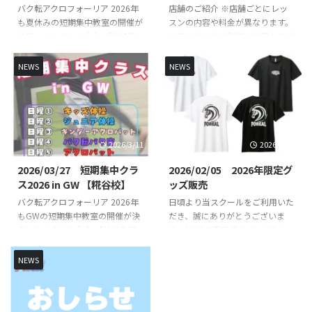
バク転アクロフォーリア 2026年
店舗のご紹介 ※店舗ごとにレッ
も夏休みの短期集中教室の開催が
スンの内容や料金が異なります。
決定いたしました👍👍 【体操教
※各スタジオの詳細は以下よりご
室短期集中クラス】【バク転バク
確認ください。 FOREAL京急蒲田
宙短期集中クラス】【アクロバッ
校 （直営校） FOREAL京急蒲田校
NEWS
NEWS
ト短期集中クラス】を開講いたし
のレッスンスケジュールや開講ク
ます！バク転を出来るようになり
ラスはこちらからご確認くださ
たいお子様やできるようになりた
い。 FOREAL京急蒲田校 COZY蒲
い技など基礎基本から競技レベル
田校 （定期レッスン） COZY蒲
の技まで練習していきます👌 初
田校のレッスンスケジュールや開
2026/3/11
2026/2/19
心者未経験の方でもスタッフが丁
講クラスはこちらからご確認くだ
寧に指導いたします🔥🔥 指導
さい。 COZY 蒲田校 SHOWBUZZ
2026/03/27 短期集中クラ
2026/02/05 2026年限定グ
は、全日本大会出場経験のある先
川崎校 （定期レッスン）
ス2026 in GW 【糀谷校】
ッズ販売
生が直接指導いたします👨‍🏫 短
SHOWBUZZ川崎校のレッスンス
バク転アクロフォーリア 2026年
日頃より当スクールをご利用いた
期集中クラス概要 日時・日程 日
ケジュールや開講クラスはこちら
もGWの短期集中教室の開催が決
だき、誠にありがとうございま
程１（キッズ体操） ①8月12日
からご確認ください。 ...
定いたしました👍👍 【体操教室
す。2026年限定デザインのTシャ
（水） 10時30分 ...
短期集中クラス】【バク転バク宙
ツを先行販売いたします！ 今年
短期集中クラス】【アクロバット
は午年🐴と言うことでかっこいい
NEWS
短期集中クラス】を開講いたしま
馬をモチーフにしたデザインを作
す！バク転を出来るようになりた
成致しました！ 2026年のみの限
いお子様やできるようになりたい
定デザインとなりますのでお早め