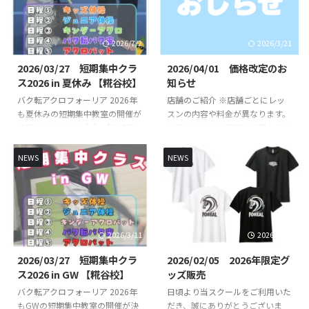
2026/7/2
2026/3/21
2026/03/27 短期集中クラ
2026/04/01 価格改定のお
ス2026 in 夏休み 【糀谷校】
知らせ
バク転アクロフォーリア 2026年
店舗のご紹介 ※店舗ごとにレッ
も夏休みの短期集中教室の開催が
スンの内容や料金が異なります。
決定いたしました👍👍 【体操教
※各スタジオの詳細は以下よりご
室短期集中クラス】【バク転バク
確認ください。 FOREAL京急蒲田
宙短期集中クラス】【アクロバッ
校 （直営校） FOREAL京急蒲田校
NEWS
NEWS
ト短期集中クラス】を開講いたし
のレッスンスケジュールや開講ク
ます！バク転を出来るようになり
ラスはこちらからご確認くださ
たいお子様やできるようになりた
い。 FOREAL京急蒲田校 COZY蒲
い技など基礎基本から競技レベル
田校 （定期レッスン） COZY蒲
の技まで練習していきます👌 初
田校のレッスンスケジュールや開
2026/3/11
2026/2/19
心者未経験の方でもスタッフが丁
講クラスはこちらからご確認くだ
寧に指導いたします🔥🔥 指導
さい。 COZY 蒲田校 SHOWBUZZ
2026/03/27 短期集中クラ
2026/02/05 2026年限定グ
は、全日本大会出場経験のある先
川崎校 （定期レッスン）
ス2026 in GW 【糀谷校】
ッズ販売
生が直接指導いたします👨‍🏫 短
SHOWBUZZ川崎校のレッスンス
バク転アクロフォーリア 2026年
日頃より当スクールをご利用いた
期集中クラス概要 日時・日程 日
ケジュールや開講クラスはこちら
もGWの短期集中教室の開催が決
だき、誠にありがとうございま
程１（キッズ体操） ①8月12日
からご確認ください。 ...