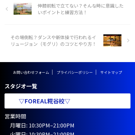
生以上対象開講日（開講時間）：
伸膝前転で立てない？そんな時に意識した
日曜日（１４：１５〜１５：３
いポイントと練習方法！
５）↓〈変更後〉アクロバットク
ラス ※小学生以上対象月額受講
料 ￥９，９００−開講日（開講
時間）：日曜日（１４：１０〜１
その場側転？ダンスや新体操で行われるイ
５：３０）〈新規追加クラス〉ア
リュージョン（モグリ）のコツとやり方！
クロバットクラス ※小学生以上
対象開講日（開講時間）：日曜日
（ ...
お問い合わせフォーム
プライバシーポリシー
サイトマップ
スタジオ一覧
▽FOREAL糀谷校▽
営業時間
月曜日: 10:30PM–21:00PM
火曜日: 10:30PM–21:00PM