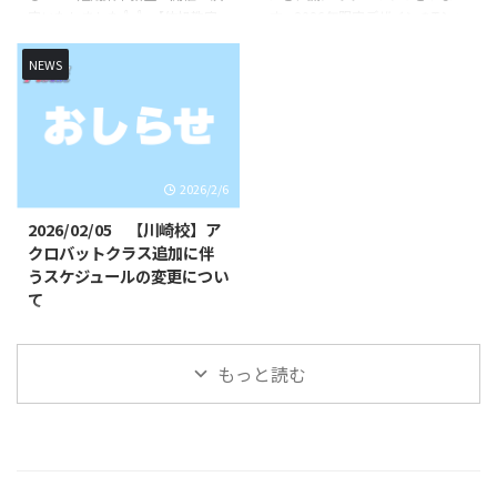
定いたしました👍👍 【体操教室
す。2026年限定デザインのTシャ
（水） 10時30分 ...
短期集中クラス】【バク転バク宙
ツを先行販売いたします！ 今年
短期集中クラス】【アクロバット
は午年🐴と言うことでかっこいい
NEWS
短期集中クラス】を開講いたしま
馬をモチーフにしたデザインを作
す！バク転を出来るようになりた
成致しました！ 2026年のみの限
いお子様やできるようになりたい
定デザインとなりますのでお早め
技など基礎基本から競技レベルの
にご注文ください！ Tシャツデザ
技まで練習していきます👌 初心
イン 胸のイラスト 背面イラスト
2026/2/6
者未経験の方でもスタッフが丁寧
これまでのオリジナルロゴデザイ
に指導いたします🔥🔥 指導は、
ン、バク転くんのTシャツは引き
2026/02/05 【川崎校】ア
全日本大会出場経験のある先生が
続きご購入いただけます！ 購入
クロバットクラス追加に伴
直接指導いたします👨‍🏫 短期集
方法 LINE公式アカウントから必
うスケジュールの変更につい
中クラス概要 日時・日程 日程１
要事項をご入力いただき、お申し
て
（キッズ体操） ①5月4日
込みください！※【各種お問い合
日頃より当スクールをご利用いた
（月） 10時30分〜1 ...
わせ】→【グッ ...
だき、誠にありがとうございま
もっと読む
す。 この度、川崎校のクラスを
追加させていただく運びとなりま
した。それに伴い、一部クラスの
開講時間が変更となります。
《対象クラス》◯SHOWBUZZ川
崎校アクロバットクラス ※小学