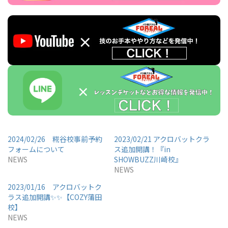
2024/02/26 糀谷校事前予約
2023/02/21 アクロバットクラ
フォームについて
ス追加開講！『in
NEWS
SHOWBUZZ川崎校』
NEWS
2023/01/16 アクロバットク
ラス追加開講✨✨【COZY蒲田
校】
NEWS