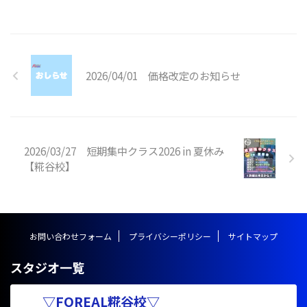
は案外簡単かもしれませんが、上
達するのはとても難しいです。基
礎的な筋力を向上させて、楽に綺
麗に高くを目指しましょう！！
バタフライってどんな技？ バタ
2026/04/01 価格改定のお知らせ
フライは、分類するとしたら側方
系の技で体操競技やフィギュアス
ケート、武術の競技などでも多く
行われている技です。 胸を張った
状態で足を大きく旋回させながら
2026/03/27 短期集中クラス2026 in 夏休み
跳躍します。 形的には側転や ...
【糀谷校】
お問い合わせフォーム
プライバシーポリシー
サイトマップ
スタジオ一覧
▽FOREAL糀谷校▽