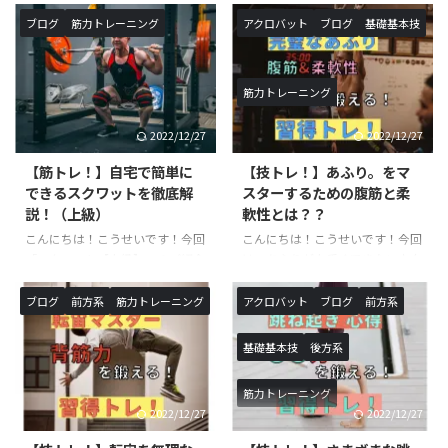
ブログ
筋力トレーニング
アクロバット
ブログ
基礎基本技
筋力トレーニング
2022/12/27
2022/12/27
【筋トレ！】自宅で簡単に
【技トレ！】あふり。をマ
できるスクワットを徹底解
スターするための腹筋と柔
説！（上級）
軟性とは？？
こんにちは！こうせいです！今回
こんにちは！こうせいです！今回
「スクワット【上級】」のご紹介
は、あふりが上手くできない方向
です。以前ご紹介したスクワット
けの記事になります。あふりは、
トレーニング中級の続編です！ス
基本技を行うにあたって必要な体
ブログ
前方系
筋力トレーニング
アクロバット
ブログ
前方系
クワットの名前を聞いたことや、
の使い方になります。ロンダート
実際に行った事がある方も多いと
やバク転などを行う際に必須にな
基礎基本技
後方系
思います。本記事では、スクワッ
るので、習得したい方や技の熟練
トにおける意識・正しい方法・上
度を上げたい方は必見の記事にな
筋力トレーニング
級程度のレパートリーをご紹介し
ります！ あふりとは？？ あふり
2022/12/27
2022/12/27
ていきます！ スクワットと
は聞き慣れないワードだと思いま
は？？ 簡単に言葉で説明する
す。あふりは体操の用語でバク転