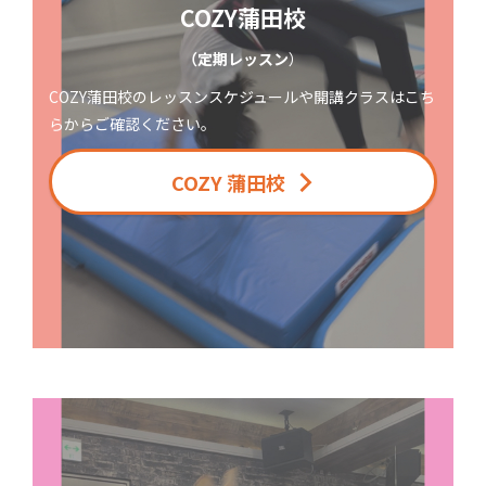
COZY蒲田校
（定期レッスン
）
COZY蒲田校のレッスンスケジュールや開講クラスはこち
らからご確認ください。
COZY 蒲田校