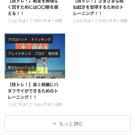
【技トレ！】転宙を無理な
【技トレ！】さまざまな跳
と、上半身を垂直に伸ばしたまま
やロンダートを行う際によく使わ
く回すためには〇〇筋を鍛
ね起きを習得するためのト
行う膝の屈伸運動です。一日に数
れます。身体をバネのようにして
える！！
レーニング！！
えきれないほど椅子に座ったり・
着手した手の方向に足を入れ込む
こんにちは！こうせいです！今回
こんにちは！こうせいです！今回
立ったりを行なっていますが、こ
動作のことを言います。ジャンプ
は、転宙をマスターするために必
は、アクロバットで大活躍の跳ね
れもスクワットで鍛えられる筋肉
してから身体を大きくそらせて着
要な筋肉のご紹介と具体的なトレ
起きに関するトレーニングのご紹
を使っています。また、足腰を鍛
手したら一気に足を地面の方向 ...
ーニング方法に関してです。転宙
介です。さまざまな跳ね起きの種
えるこ ...
アクロバット
トリッキング
は習得するまでに時間がかかる技
類がありますが、主に背筋や脚力
になりますので、しっかりトレー
が重要になってきます。楽にスム
ブレイクダンス
ブログ
側方系
ニングを行った上で練習すること
ーズな跳ね起きを目指してトレー
をお勧めします。必要な筋力が足
ニングしていきましょう！ 跳ね
筋力トレーニング
りない状態で実践すると怪我につ
起きとは？ 跳ね起きは体操競技
2022/12/27
ながる恐れもあるので、十分気を
やアクロバットを用いる競技の中
つけて練習するようにしましょ
で利用されることの多い技で、技
【技トレ！】高く綺麗にバ
う！ 転宙とは？？ 前方倒立回転
の形としては前方系の技に分類さ
タフライができるためのト
を手を着かずに行います。前宙に
れます。マットや床、地面で行わ
レーニング！！
近い感覚で神身なので難度が上が
れるほか、とび箱の上級技として
こんにちは！こうせいです！今回
ります。最近注目されている、パ
行われる事があります。 跳ね起き
は、バタフライを綺麗に高く上達
ルクールやチア・ダンスなどで活
の技名としては、 １．ハンドス
させるための筋力とレーニングに
用されているのをよく目にします
プリング https://y ...
関してのご紹介です。バタフライ
もっと読む
...
は、側宙に似た技ですが使う筋肉
は別の部分だったりします。習得