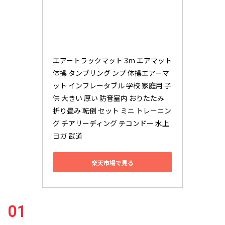
エアートラックマット 3m エアマット
体操 タンブリング ンプ 体操エアーマ
ット インフレータブル 学校 家庭用 子
供 大きい 厚い 防音室内 おりたたみ 
折り畳み 転倒 セット ミニ トレーニン
グ チアリーディング テコンドー 水上
ヨガ 武道
楽天市場で見る