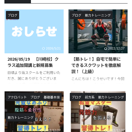
ブログ
ブログ
筋力トレーニング
2026/5/21
2022/12/27
2026/05/19 【川崎校】ク
【筋トレ！】自宅で簡単に
ラス追加開講と新規募集
できるスクワットを徹底解
説！（上級）
日頃より当スクールをご利用いた
だき、誠にありがとうございま
こんにちは！こうせいです！今回
す。 この度、川崎校のクラスを
「スクワット【上級】」のご紹介
追加が決定いたしました。 《対
です。以前ご紹介したスクワット
象校》◯SHOWBUZZ川崎校 毎
トレーニング中級の続編です！ス
アクロバット
ブログ
基礎基本技
ブログ
前方系
筋力トレーニング
週 月曜日、火曜日〈新規追加ク
クワットの名前を聞いたことや、
ラス〉バク転バク宙集中クラス
実際に行った事がある方も多いと
※小学生以上対象開講日（開講時
思います。本記事では、スクワッ
筋力トレーニング
間）：月曜日（１６：１０〜１
トにおける意識・正しい方法・上
７：２０）月額受講料 ￥９，９
級程度のレパートリーをご紹介し
2022/12/27
2022/12/27
００−バク転バク宙集中クラス
ていきます！ スクワットと