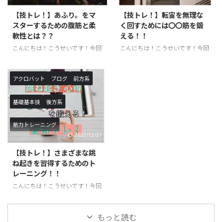
※小学生以上対象開講日（開講時
は？？ 簡単に言葉で説明する
【技トレ！】あふり。をマ
【技トレ！】転宙を無理な
間）：火曜日（１６：１０〜１
と、上半身を垂直に伸ばしたまま
スターするための腹筋と柔
く回すためには〇〇筋を鍛
７：２０）月額受講料 ￥９，９
行う膝の屈伸運動です。一日に数
軟性とは？？
える！！
００−アクロバットクラス ※小
えきれないほど椅子に座ったり・
こんにちは！こうせいです！今回
こんにちは！こうせいです！今回
学生以上対象開講日（開講時
立ったりを行なっていますが、こ
は、あふりが上手くできない方向
は、転宙をマスターするために必
間）：月曜日（１７：３０〜１
れもスクワットで鍛えられる筋肉
けの記事になります。あふりは、
要な筋肉のご紹介と具体的なトレ
８：５０ ...
を使っています。また、足腰を鍛
基本技を行うにあたって必要な体
ーニング方法に関してです。転宙
えるこ ...
アクロバット
ブログ
前方系
の使い方になります。ロンダート
は習得するまでに時間がかかる技
やバク転などを行う際に必須にな
になりますので、しっかりトレー
基礎基本技
後方系
るので、習得したい方や技の熟練
ニングを行った上で練習すること
度を上げたい方は必見の記事にな
をお勧めします。必要な筋力が足
筋力トレーニング
ります！ あふりとは？？ あふり
りない状態で実践すると怪我につ
2022/12/27
は聞き慣れないワードだと思いま
ながる恐れもあるので、十分気を
す。あふりは体操の用語でバク転
つけて練習するようにしましょ
【技トレ！】さまざまな跳
やロンダートを行う際によく使わ
う！ 転宙とは？？ 前方倒立回転
ね起きを習得するためのト
れます。身体をバネのようにして
を手を着かずに行います。前宙に
レーニング！！
着手した手の方向に足を入れ込む
近い感覚で神身なので難度が上が
こんにちは！こうせいです！今回
動作のことを言います。ジャンプ
ります。最近注目されている、パ
は、アクロバットで大活躍の跳ね
してから身体を大きくそらせて着
ルクールやチア・ダンスなどで活
起きに関するトレーニングのご紹
手したら一気に足を地面の方向 ...
用されているのをよく目にします
介です。さまざまな跳ね起きの種
もっと読む
...