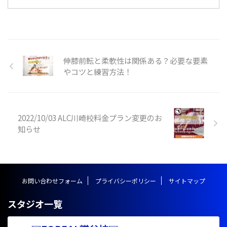
類がありますが、主に背筋や脚力
が重要になってきます。楽にスム
ーズな跳ね起きを目指してトレー
ニングしていきましょう！ 跳ね
起きとは？ 跳ね起きは体操競技
やアクロバットを用いる競技の中
伸膝前転と柔軟性は関係ある？必要な要素
で利用されることの多い技で、技
やコツと練習方法！
の形としては前方系の技に分類さ
れます。マットや床、地面で行わ
れるほか、とび箱の上級技として
行われる事があります。 跳ね起き
の技名としては、 １．ハンドス
2022/10/03 ALC川崎校料金プラン変更のお
プリング https://y ...
知らせ
お問い合わせフォーム
プライバシーポリシー
サイトマップ
スタジオ一覧