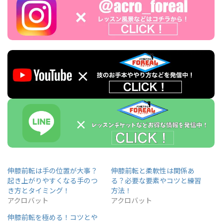
伸膝前転は手の位置が大事？
伸膝前転と柔軟性は関係あ
起き上がりやすくなる手のつ
る？必要な要素やコツと練習
き方とタイミング！
方法！
アクロバット
アクロバット
伸膝前転を極める！コツとや