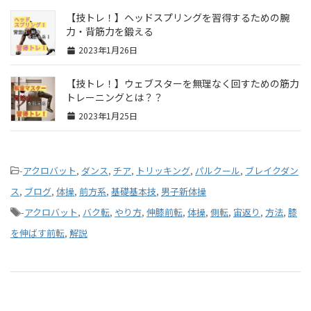
【技トレ！】ヘッドスプリングを習得するための腕
力・背筋力を鍛える
2023年1月26日
【技トレ！】ウェブスターを無理なく回すための筋力
トレーニングとは？？
2023年1月25日
-
アクロバット
,
ダンス
,
チア
,
トリッキング
,
パルクール
,
ブレイクダン
ス
,
ブログ
,
体操
,
前方系
,
基礎基本技
,
男子新体操
-
アクロバット
,
バク転
,
やり方
,
伸膝前転
,
体操
,
側転
,
宙返り
,
方法
,
膝
を伸ばす前転
,
解説