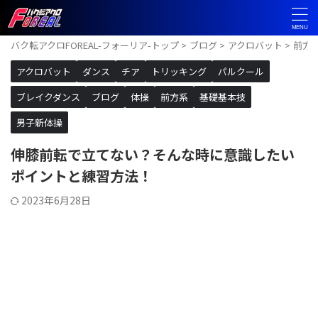
バク転アクロFOREAL-フォーリア-トップ
>
ブログ
>
アクロバット
>
前方
アクロバット
ダンス
チア
トリッキング
パルクール
ブレイクダンス
ブログ
体操
前方系
基礎基本技
男子新体操
伸膝前転で立てない？そんな時に意識したい
ポイントと練習方法！
2023年6月28日