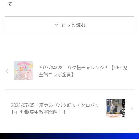
て
（キッズ体操） ①5月4日
込みください！※【各種お問い合
日頃より当スクールをご利用いた
（月） 10時30分〜1 ...
わせ】→【グッ ...
だき、誠にありがとうございま
もっと読む
す。 この度、川崎校のクラスを
追加させていただく運びとなりま
した。それに伴い、一部クラスの
開講時間が変更となります。
《対象クラス》◯SHOWBUZZ川
崎校アクロバットクラス ※小学
生以上対象開講日（開講時間）：
2023/04/28 バク転チャレンジ！【PEP児
日曜日（１４：１５〜１５：３
童館コラボ企画】
５）↓〈変更後〉アクロバットク
ラス ※小学生以上対象月額受講
料 ￥９，９００−開講日（開講
時間）：日曜日（１４：１０〜１
５：３０）〈新規追加クラス〉ア
2023/07/05 夏休み『バク転＆アクロバッ
クロバットクラス ※小学生以上
対象開講日（開講時間）：日曜日
ト』短期集中教室開催！！
（ ...