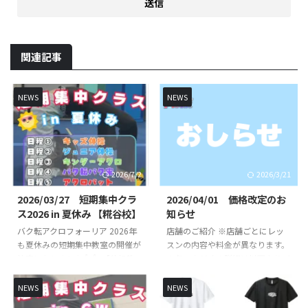
関連記事
NEWS
NEWS
2026/7/2
2026/3/21
2026/03/27 短期集中クラ
2026/04/01 価格改定のお
ス2026 in 夏休み 【糀谷校】
知らせ
バク転アクロフォーリア 2026年
店舗のご紹介 ※店舗ごとにレッ
も夏休みの短期集中教室の開催が
スンの内容や料金が異なります。
決定いたしました👍👍 【体操教
※各スタジオの詳細は以下よりご
室短期集中クラス】【バク転バク
確認ください。 FOREAL京急蒲田
宙短期集中クラス】【アクロバッ
校 （直営校） FOREAL京急蒲田校
NEWS
NEWS
ト短期集中クラス】を開講いたし
のレッスンスケジュールや開講ク