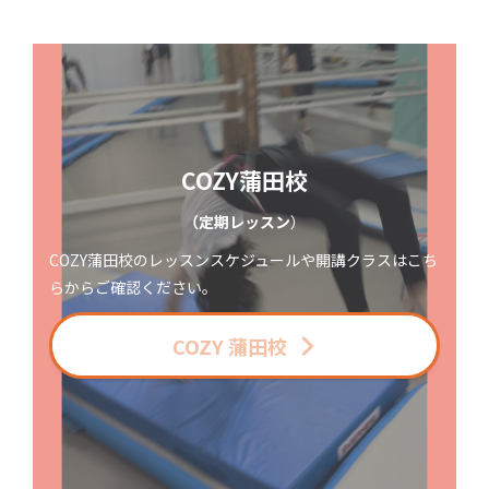
COZY蒲田校
（定期レッスン
）
COZY蒲田校のレッスンスケジュールや開講クラスはこち
らからご確認ください。
COZY 蒲田校