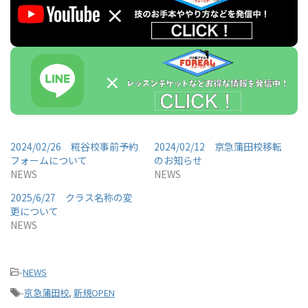
2024/02/26 糀谷校事前予約
2024/02/12 京急蒲田校移転
フォームについて
のお知らせ
NEWS
NEWS
2025/6/27 クラス名称の変
更について
NEWS
-
NEWS
-
京急蒲田校
,
新規OPEN