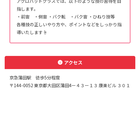
アクロバットクラスでは、以下のような技の習得を目
指します。
・前宙 ・側宙 ・バク転 ・バク宙 ・ひねり技等
各種技の正しいやり方や、ポイントなどをしっかり指
導いたします☝️
アクセス
京急蒲田駅 徒歩5分程度
〒144-0052 東京都大田区蒲田4ー４３ー１３ 康楽ビル ３０１