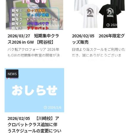
ます！バク転を出来るようになり
ラスはこちらからご確認くださ
たいお子様やできるようになりた
い。 FOREAL京急蒲田校 COZY蒲
い技など基礎基本から競技レベル
田校 （定期レッスン） COZY蒲
の技まで練習していきます👌 初
田校のレッスンスケジュールや開
2026/3/11
2026/2/19
心者未経験の方でもスタッフが丁
講クラスはこちらからご確認くだ
寧に指導いたします🔥🔥 指導
さい。 COZY 蒲田校 SHOWBUZZ
2026/03/27 短期集中クラ
2026/02/05 2026年限定グ
は、全日本大会出場経験のある先
川崎校 （定期レッスン）
ス2026 in GW 【糀谷校】
ッズ販売
生が直接指導いたします👨‍🏫 短
SHOWBUZZ川崎校のレッスンス
バク転アクロフォーリア 2026年
日頃より当スクールをご利用いた
期集中クラス概要 日時・日程 日
ケジュールや開講クラスはこちら
もGWの短期集中教室の開催が決
だき、誠にありがとうございま
程１（キッズ体操） ①8月12日
からご確認ください。 ...
定いたしました👍👍 【体操教室
す。2026年限定デザインのTシャ
（水） 10時30分 ...
短期集中クラス】【バク転バク宙
ツを先行販売いたします！ 今年
短期集中クラス】【アクロバット
は午年🐴と言うことでかっこいい
NEWS
短期集中クラス】を開講いたしま
馬をモチーフにしたデザインを作
す！バク転を出来るようになりた
成致しました！ 2026年のみの限
いお子様やできるようになりたい
定デザインとなりますのでお早め
技など基礎基本から競技レベルの
にご注文ください！ Tシャツデザ
技まで練習していきます👌 初心
イン 胸のイラスト 背面イラスト
2026/2/6
者未経験の方でもスタッフが丁寧
これまでのオリジナルロゴデザイ
に指導いたします🔥🔥 指導は、
ン、バク転くんのTシャツは引き
2026/02/05 【川崎校】ア
全日本大会出場経験のある先生が
続きご購入いただけます！ 購入
クロバットクラス追加に伴
直接指導いたします👨‍🏫 短期集
方法 LINE公式アカウントから必
うスケジュールの変更につい
中クラス概要 日時・日程 日程１
要事項をご入力いただき、お申し