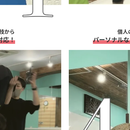
技から
個人
対応！
パーソナルな