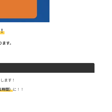
！
ります。
たします！
1時間）
に！！