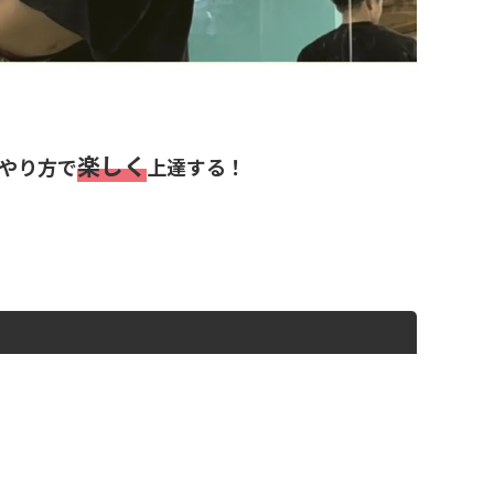
楽しく
やり方で
上達する！