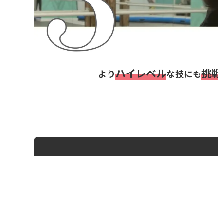
ハイレベル
挑
より
な技にも