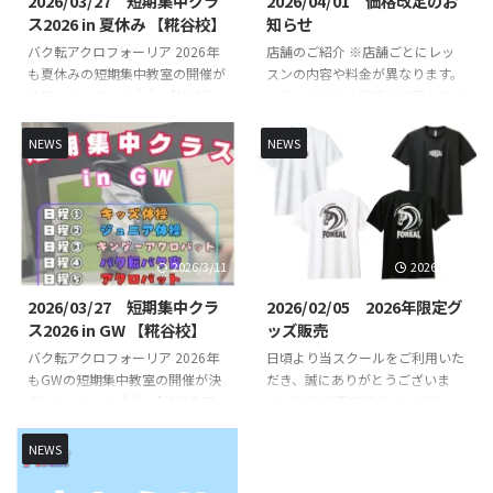
2026/03/27 短期集中クラ
2026/04/01 価格改定のお
ス2026 in 夏休み 【糀谷校】
知らせ
バク転アクロフォーリア 2026年
店舗のご紹介 ※店舗ごとにレッ
も夏休みの短期集中教室の開催が
スンの内容や料金が異なります。
決定いたしました👍👍 【体操教
※各スタジオの詳細は以下よりご
室短期集中クラス】【バク転バク
確認ください。 FOREAL京急蒲田
宙短期集中クラス】【アクロバッ
校 （直営校） FOREAL京急蒲田校
NEWS
NEWS
ト短期集中クラス】を開講いたし
のレッスンスケジュールや開講ク
ます！バク転を出来るようになり
ラスはこちらからご確認くださ
たいお子様やできるようになりた
い。 FOREAL京急蒲田校 COZY蒲
い技など基礎基本から競技レベル
田校 （定期レッスン） COZY蒲
の技まで練習していきます👌 初
田校のレッスンスケジュールや開
2026/3/11
2026/2/19
心者未経験の方でもスタッフが丁
講クラスはこちらからご確認くだ
寧に指導いたします🔥🔥 指導
さい。 COZY 蒲田校 SHOWBUZZ
2026/03/27 短期集中クラ
2026/02/05 2026年限定グ
は、全日本大会出場経験のある先
川崎校 （定期レッスン）
ス2026 in GW 【糀谷校】
ッズ販売
生が直接指導いたします👨‍🏫 短
SHOWBUZZ川崎校のレッスンス
バク転アクロフォーリア 2026年
日頃より当スクールをご利用いた
期集中クラス概要 日時・日程 日
ケジュールや開講クラスはこちら
もGWの短期集中教室の開催が決
だき、誠にありがとうございま
程１（キッズ体操） ①8月12日
からご確認ください。 ...
定いたしました👍👍 【体操教室
す。2026年限定デザインのTシャ
（水） 10時30分 ...
短期集中クラス】【バク転バク宙
ツを先行販売いたします！ 今年
短期集中クラス】【アクロバット
は午年🐴と言うことでかっこいい
NEWS
短期集中クラス】を開講いたしま
馬をモチーフにしたデザインを作
す！バク転を出来るようになりた
成致しました！ 2026年のみの限