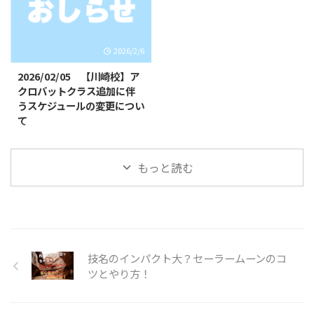
いお子様やできるようになりたい
定デザインとなりますのでお早め
技など基礎基本から競技レベルの
にご注文ください！ Tシャツデザ
技まで練習していきます👌 初心
イン 胸のイラスト 背面イラスト
2026/2/6
者未経験の方でもスタッフが丁寧
これまでのオリジナルロゴデザイ
に指導いたします🔥🔥 指導は、
ン、バク転くんのTシャツは引き
2026/02/05 【川崎校】ア
全日本大会出場経験のある先生が
続きご購入いただけます！ 購入
クロバットクラス追加に伴
直接指導いたします👨‍🏫 短期集
方法 LINE公式アカウントから必
うスケジュールの変更につい
中クラス概要 日時・日程 日程１
要事項をご入力いただき、お申し
て
（キッズ体操） ①5月4日
込みください！※【各種お問い合
日頃より当スクールをご利用いた
（月） 10時30分〜1 ...
わせ】→【グッ ...
だき、誠にありがとうございま
もっと読む
す。 この度、川崎校のクラスを
追加させていただく運びとなりま
した。それに伴い、一部クラスの
開講時間が変更となります。
《対象クラス》◯SHOWBUZZ川
崎校アクロバットクラス ※小学
生以上対象開講日（開講時間）：
技名のインパクト大？セーラームーンのコ
日曜日（１４：１５〜１５：３
ツとやり方！
５）↓〈変更後〉アクロバットク
ラス ※小学生以上対象月額受講
料 ￥９，９００−開講日（開講