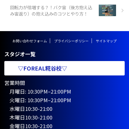
時間）：日曜日（１４：１０〜１
回転力が倍増する？！バク宙（後方抱え込
５：３０）〈新規追加クラス〉ア
み宙返り）の抱え込みのコツとやり方！
クロバットクラス ※小学生以上
対象開講日（開講時間）：日曜日
（ ...
お問い合わせフォーム
プライバシーポリシー
サイトマップ
スタジオ一覧
▽FOREAL糀谷校▽
営業時間
月曜日: 10:30PM–21:00PM
火曜日: 10:30PM–21:00PM
水曜日10:30-21:00
木曜日10:30-21:00
金曜日10:30-21:00