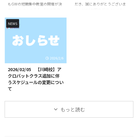
もGWの短期集中教室の開催が決
だき、誠にありがとうございま
程１（キッズ体操） ①8月12日
からご確認ください。 ...
定いたしました👍👍 【体操教室
す。2026年限定デザインのTシャ
（水） 10時30分 ...
短期集中クラス】【バク転バク宙
ツを先行販売いたします！ 今年
短期集中クラス】【アクロバット
は午年🐴と言うことでかっこいい
NEWS
短期集中クラス】を開講いたしま
馬をモチーフにしたデザインを作
す！バク転を出来るようになりた
成致しました！ 2026年のみの限
いお子様やできるようになりたい
定デザインとなりますのでお早め
技など基礎基本から競技レベルの
にご注文ください！ Tシャツデザ
技まで練習していきます👌 初心
イン 胸のイラスト 背面イラスト
2026/2/6
者未経験の方でもスタッフが丁寧
これまでのオリジナルロゴデザイ
に指導いたします🔥🔥 指導は、
ン、バク転くんのTシャツは引き
2026/02/05 【川崎校】ア
全日本大会出場経験のある先生が
続きご購入いただけます！ 購入
クロバットクラス追加に伴
直接指導いたします👨‍🏫 短期集
方法 LINE公式アカウントから必
うスケジュールの変更につい
中クラス概要 日時・日程 日程１
要事項をご入力いただき、お申し
て
（キッズ体操） ①5月4日
込みください！※【各種お問い合
日頃より当スクールをご利用いた
（月） 10時30分〜1 ...
わせ】→【グッ ...
だき、誠にありがとうございま
もっと読む
す。 この度、川崎校のクラスを
追加させていただく運びとなりま
した。それに伴い、一部クラスの
開講時間が変更となります。
《対象クラス》◯SHOWBUZZ川