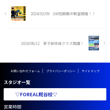
崎校アクロバットクラス ※小学
生以上対象開講日（開講時間）：
日曜日（１４：１５〜１５：３
2024/03/09 GW短期集中教室開催！！
５）↓〈変更後〉アクロバットク
ラス ※小学生以上対象月額受講
料 ￥９，９００−開講日（開講
時間）：日曜日（１４：１０〜１
５：３０）〈新規追加クラス〉ア
クロバットクラス ※小学生以上
2024/08/12 男子新体操クラス開講！
対象開講日（開講時間）：日曜日
（ ...
お問い合わせフォーム
プライバシーポリシー
サイトマップ
スタジオ一覧
▽FOREAL糀谷校▽
営業時間