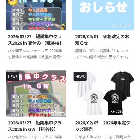
2026/7/2
2026/3/21
2026/03/27 短期集中クラ
2026/04/01 価格改定のお
ス2026 in 夏休み 【糀谷校】
知らせ
バク転アクロフォーリア 2026年
店舗のご紹介 ※店舗ごとにレッ
も夏休みの短期集中教室の開催が
スンの内容や料金が異なります。
決定いたしました👍👍 【体操教
※各スタジオの詳細は以下よりご
室短期集中クラス】【バク転バク
確認ください。 FOREAL京急蒲田
宙短期集中クラス】【アクロバッ
校 （直営校） FOREAL京急蒲田校
NEWS
NEWS
ト短期集中クラス】を開講いたし
のレッスンスケジュールや開講ク
ます！バク転を出来るようになり
ラスはこちらからご確認くださ
たいお子様やできるようになりた
い。 FOREAL京急蒲田校 COZY蒲
い技など基礎基本から競技レベル
田校 （定期レッスン） COZY蒲
の技まで練習していきます👌 初
田校のレッスンスケジュールや開
2026/3/11
2026/2/19
心者未経験の方でもスタッフが丁
講クラスはこちらからご確認くだ
寧に指導いたします🔥🔥 指導
さい。 COZY 蒲田校 SHOWBUZZ
2026/03/27 短期集中クラ
2026/02/05 2026年限定グ
は、全日本大会出場経験のある先
川崎校 （定期レッスン）
ス2026 in GW 【糀谷校】
ッズ販売
生が直接指導いたします👨‍🏫 短
SHOWBUZZ川崎校のレッスンス
バク転アクロフォーリア 2026年
日頃より当スクールをご利用いた
期集中クラス概要 日時・日程 日
ケジュールや開講クラスはこちら