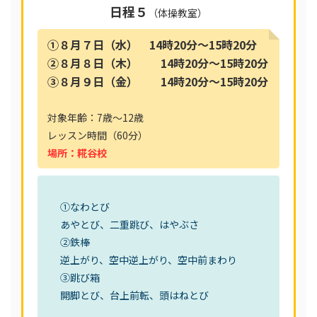
日程
５
（体操教室）
①８月７日（水） 14時20分〜15時20分
②８月８日（木） 14時20分〜15時20分
③８月９日（金） 14時20分〜15時20分
対象年齢：7歳〜12歳
レッスン時間（60分）
場所：糀谷校
①なわとび
あやとび、二重跳び、はやぶさ
②鉄棒
逆上がり、空中逆上がり、空中前まわり
③跳び箱
開脚とび、台上前転、頭はねとび