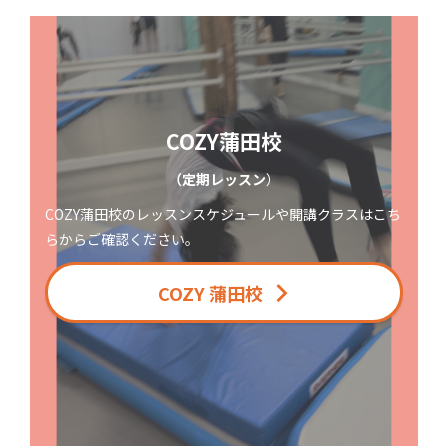
COZY蒲田校
（定期レッスン
）
COZY蒲田校のレッスンスケジュールや開講クラスはこち
らからご確認ください。
COZY 蒲田校