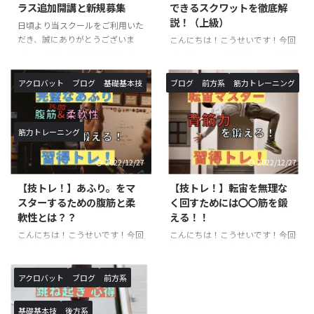
ラス追加開講と新規募集
できるスクワットを徹底解
説！（上級）
日頃より当スクールをご利用いた
だき、誠にありがとうございま
こんにちは！こうせいです！今回
す。 この度、川崎校のクラスを
「スクワット【上級】」のご紹介
追加が決定いたしました。 《対
です。以前ご紹介したスクワット
象校》◯SHOWBUZZ川崎校 毎
トレーニング中級の続編です！ス
アクロバット
ブログ
基礎基本技
ブログ
前方系
筋力トレーニング
週 月曜日、火曜日〈新規追加ク
クワットの名前を聞いたことや、
ラス〉バク転バク宙集中クラス
実際に行った事がある方も多いと
※小学生以上対象開講日（開講時
思います。本記事では、スクワッ
筋力トレーニング
間）：月曜日（１６：１０〜１
トにおける意識・正しい方法・上
７：２０）月額受講料 ￥９，９
級程度のレパートリーをご紹介し
2022/12/27
2022/12/27
００−バク転バク宙集中クラス
ていきます！ スクワットと
※小学生以上対象開講日（開講時
は？？ 簡単に言葉で説明する
【技トレ！】あふり。をマ
【技トレ！】転宙を無理な
間）：火曜日（１６：１０〜１
と、上半身を垂直に伸ばしたまま
スターするための腹筋と柔
く回すためには〇〇筋を鍛
７：２０）月額受講料 ￥９，９
行う膝の屈伸運動です。一日に数
軟性とは？？
える！！
００−アクロバットクラス ※小
えきれないほど椅子に座ったり・
こんにちは！こうせいです！今回
こんにちは！こうせいです！今回
学生以上対象開講日（開講時
立ったりを行なっていますが、こ
は、あふりが上手くできない方向
は、転宙をマスターするために必
間）：月曜日（１７：３０〜１
れもスクワットで鍛えられる筋肉
けの記事になります。あふりは、
要な筋肉のご紹介と具体的なトレ
８：５０ ...
を使っています。また、足腰を鍛
基本技を行うにあたって必要な体
ーニング方法に関してです。転宙
えるこ ...
アクロバット
ブログ
前方系
の使い方になります。ロンダート
は習得するまでに時間がかかる技
やバク転などを行う際に必須にな
になりますので、しっかりトレー
基礎基本技
後方系