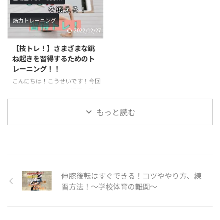
るので、習得したい方や技の熟練
ニングを行った上で練習すること
度を上げたい方は必見の記事にな
をお勧めします。必要な筋力が足
筋力トレーニング
ります！ あふりとは？？ あふり
りない状態で実践すると怪我につ
2022/12/27
は聞き慣れないワードだと思いま
ながる恐れもあるので、十分気を
す。あふりは体操の用語でバク転
つけて練習するようにしましょ
【技トレ！】さまざまな跳
やロンダートを行う際によく使わ
う！ 転宙とは？？ 前方倒立回転
ね起きを習得するためのト
れます。身体をバネのようにして
を手を着かずに行います。前宙に
レーニング！！
着手した手の方向に足を入れ込む
近い感覚で神身なので難度が上が
こんにちは！こうせいです！今回
動作のことを言います。ジャンプ
ります。最近注目されている、パ
は、アクロバットで大活躍の跳ね
してから身体を大きくそらせて着
ルクールやチア・ダンスなどで活
起きに関するトレーニングのご紹
手したら一気に足を地面の方向 ...
用されているのをよく目にします
介です。さまざまな跳ね起きの種
もっと読む
...
類がありますが、主に背筋や脚力
が重要になってきます。楽にスム
ーズな跳ね起きを目指してトレー
ニングしていきましょう！ 跳ね
起きとは？ 跳ね起きは体操競技
やアクロバットを用いる競技の中
伸膝後転はすぐできる！コツややり方、練
で利用されることの多い技で、技
習方法！〜学校体育の難関〜
の形としては前方系の技に分類さ
れます。マットや床、地面で行わ
れるほか、とび箱の上級技として
行われる事があります。 跳ね起き