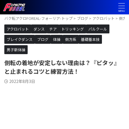
バク転アクロFOREAL-フォーリア-トップ
>
ブログ
>
アクロバット
>
側方
アクロバット
ダンス
チア
トリッキング
パルクール
ブレイクダンス
ブログ
体操
側方系
基礎基本技
男子新体操
側転の着地が安定しない理由は？『ピタッ』
と止まれるコツと練習方法！
2022年8月3日