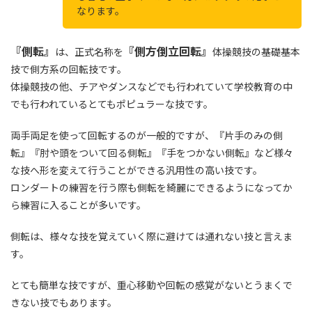
なります。
『側転』
『側方倒立回転』
は、正式名称を
体操競技の基礎基本
技で側方系の回転技です。
体操競技の他、チアやダンスなどでも行われていて学校教育の中
でも行われているとてもポピュラーな技です。
両手両足を使って回転するのが一般的ですが、『片手のみの側
転』『肘や頭をついて回る側転』『手をつかない側転』など様々
な技へ形を変えて行うことができる汎用性の高い技です。
ロンダートの練習を行う際も側転を綺麗にできるようになってか
ら練習に入ることが多いです。
側転は、様々な技を覚えていく際に避けては通れない技と言えま
す。
とても簡単な技ですが、重心移動や回転の感覚がないとうまくで
きない技でもあります。