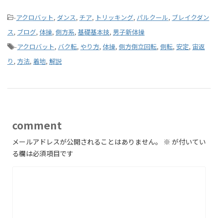
-
アクロバット
,
ダンス
,
チア
,
トリッキング
,
パルクール
,
ブレイクダン
ス
,
ブログ
,
体操
,
側方系
,
基礎基本技
,
男子新体操
-
アクロバット
,
バク転
,
やり方
,
体操
,
側方倒立回転
,
側転
,
安定
,
宙返
り
,
方法
,
着地
,
解説
comment
メールアドレスが公開されることはありません。
※
が付いてい
る欄は必須項目です