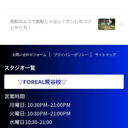
れます。マットや床、地面で行わ
れるほか、とび箱の上級技として
行われる事があります。 跳ね起き
側転のようで側転じゃない！ガンビのコツ
の技名としては、 １．ハンドス
とやり方！
プリング https://y ...
お問い合わせフォーム
プライバシーポリシー
サイトマップ
スタジオ一覧
▽FOREAL糀谷校▽
営業時間
月曜日: 10:30PM–21:00PM
火曜日: 10:30PM–21:00PM
水曜日10:30-21:00