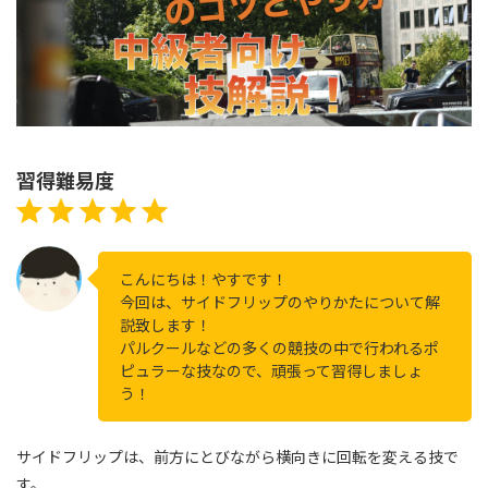
習得難易度
評価 :5/5。
⭐
⭐
⭐
⭐
⭐
こんにちは！やすです！
今回は、サイドフリップのやりかたについて解
説致します！
パルクールなどの多くの競技の中で行われるポ
ピュラーな技なので、頑張って習得しましょ
う！
サイドフリップは、前方にとびながら横向きに回転を変える技で
す。