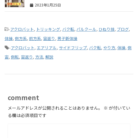
2023年1月25日
-
アクロバット
,
トリッキング
,
バク転
,
パルクール
,
ひねり技
,
ブログ
,
体操
,
側方系
,
前方系
,
宙返り
,
男子新体操
-
アクロバット
,
エアリアル
,
サイドフリップ
,
バク転
,
やり方
,
体操
,
側
宙
,
側転
,
宙返り
,
方法
,
解説
comment
メールアドレスが公開されることはありません。
※
が付いてい
る欄は必須項目です