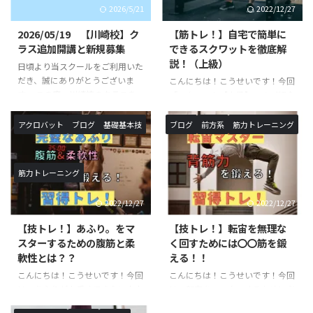
2026/5/21
2022/12/27
2026/05/19 【川崎校】ク
【筋トレ！】自宅で簡単に
ラス追加開講と新規募集
できるスクワットを徹底解
説！（上級）
日頃より当スクールをご利用いた
だき、誠にありがとうございま
こんにちは！こうせいです！今回
す。 この度、川崎校のクラスを
「スクワット【上級】」のご紹介
追加が決定いたしました。 《対
です。以前ご紹介したスクワット
象校》◯SHOWBUZZ川崎校 毎
トレーニング中級の続編です！ス
アクロバット
ブログ
基礎基本技
ブログ
前方系
筋力トレーニング
週 月曜日、火曜日〈新規追加ク
クワットの名前を聞いたことや、
ラス〉バク転バク宙集中クラス
実際に行った事がある方も多いと
※小学生以上対象開講日（開講時
思います。本記事では、スクワッ
筋力トレーニング
間）：月曜日（１６：１０〜１
トにおける意識・正しい方法・上
７：２０）月額受講料 ￥９，９
級程度のレパートリーをご紹介し
2022/12/27
2022/12/27
００−バク転バク宙集中クラス
ていきます！ スクワットと
※小学生以上対象開講日（開講時
は？？ 簡単に言葉で説明する
【技トレ！】あふり。をマ
【技トレ！】転宙を無理な
間）：火曜日（１６：１０〜１
と、上半身を垂直に伸ばしたまま
スターするための腹筋と柔
く回すためには〇〇筋を鍛
７：２０）月額受講料 ￥９，９
行う膝の屈伸運動です。一日に数
軟性とは？？
える！！
００−アクロバットクラス ※小
えきれないほど椅子に座ったり・
こんにちは！こうせいです！今回
こんにちは！こうせいです！今回
学生以上対象開講日（開講時
立ったりを行なっていますが、こ
は、あふりが上手くできない方向
は、転宙をマスターするために必
間）：月曜日（１７：３０〜１
れもスクワットで鍛えられる筋肉
けの記事になります。あふりは、
要な筋肉のご紹介と具体的なトレ
８：５０ ...
を使っています。また、足腰を鍛