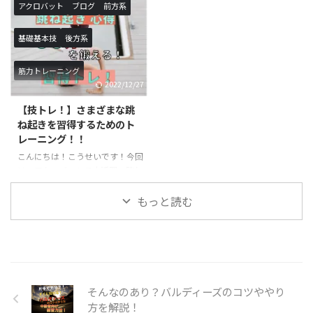
基本技を行うにあたって必要な体
ーニング方法に関してです。転宙
えるこ ...
アクロバット
ブログ
前方系
の使い方になります。ロンダート
は習得するまでに時間がかかる技
やバク転などを行う際に必須にな
になりますので、しっかりトレー
基礎基本技
後方系
るので、習得したい方や技の熟練
ニングを行った上で練習すること
度を上げたい方は必見の記事にな
をお勧めします。必要な筋力が足
筋力トレーニング
ります！ あふりとは？？ あふり
りない状態で実践すると怪我につ
2022/12/27
は聞き慣れないワードだと思いま
ながる恐れもあるので、十分気を
す。あふりは体操の用語でバク転
つけて練習するようにしましょ
【技トレ！】さまざまな跳
やロンダートを行う際によく使わ
う！ 転宙とは？？ 前方倒立回転
ね起きを習得するためのト
れます。身体をバネのようにして
を手を着かずに行います。前宙に
レーニング！！
着手した手の方向に足を入れ込む
近い感覚で神身なので難度が上が
こんにちは！こうせいです！今回
動作のことを言います。ジャンプ
ります。最近注目されている、パ
は、アクロバットで大活躍の跳ね
してから身体を大きくそらせて着
ルクールやチア・ダンスなどで活
起きに関するトレーニングのご紹
手したら一気に足を地面の方向 ...
用されているのをよく目にします
介です。さまざまな跳ね起きの種
もっと読む
...
類がありますが、主に背筋や脚力
が重要になってきます。楽にスム
ーズな跳ね起きを目指してトレー
ニングしていきましょう！ 跳ね
起きとは？ 跳ね起きは体操競技
やアクロバットを用いる競技の中
そんなのあり？バルディーズのコツややり
で利用されることの多い技で、技
方を解説！
の形としては前方系の技に分類さ