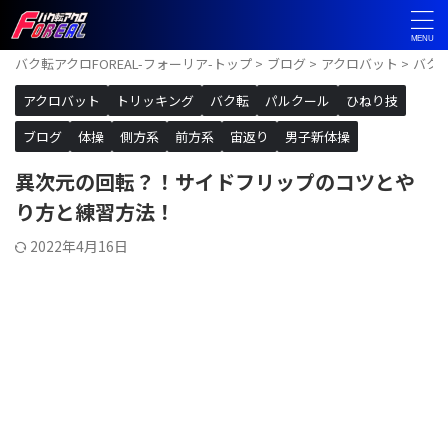
バク転アクロFOREAL-フォーリア-トップ
>
ブログ
>
アクロバット
>
バク
アクロバット
トリッキング
バク転
パルクール
ひねり技
ブログ
体操
側方系
前方系
宙返り
男子新体操
異次元の回転？！サイドフリップのコツとや
り方と練習方法！
2022年4月16日