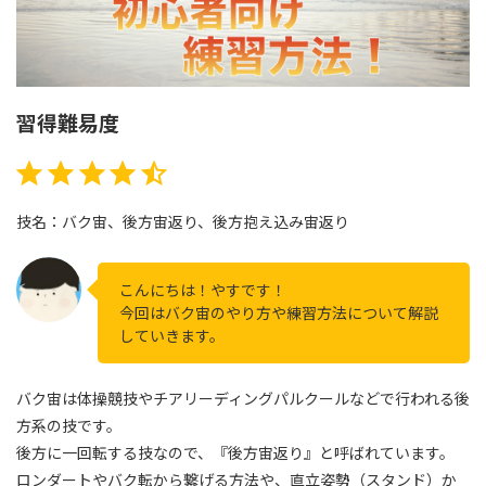
習得難易度
評価 :4.5/5。
⭐
⭐
⭐
⭐
⭐
技名：バク宙、後方宙返り、後方抱え込み宙返り
こんにちは！やすです！
今回はバク宙のやり方や練習方法について解説
していきます。
バク宙は体操競技やチアリーディングパルクールなどで行われる後
方系の技です。
後方に一回転する技なので、『後方宙返り』と呼ばれています。
ロンダートやバク転から繋げる方法や、直立姿勢（スタンド）か