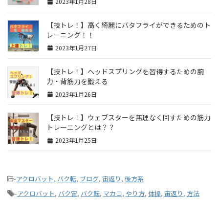
2023年1月28日
【技トレ！】高く綺麗にバタフライができるためのト
レーニング！！
2023年1月27日
【技トレ！】ヘッドスプリングを習得するための腕
力・背筋力を鍛える
2023年1月26日
【技トレ！】ウェブスターを無理なく回すための筋力
トレーニングとは？？
2023年1月25日
-
アクロバット
,
バク転
,
ブログ
,
宙返り
,
後方系
-
アクロバット
,
バク宙
,
バク転
,
マカコ
,
やり方
,
体操
,
宙返り
,
方法