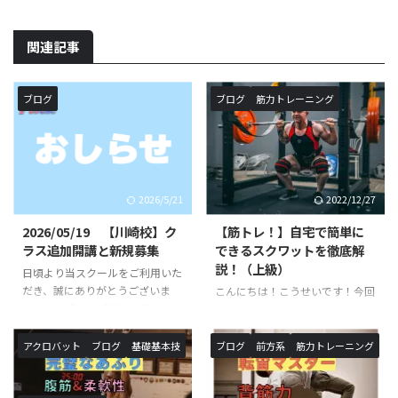
関連記事
ブログ
ブログ
筋力トレーニング
2026/5/21
2022/12/27
2026/05/19 【川崎校】ク
【筋トレ！】自宅で簡単に
ラス追加開講と新規募集
できるスクワットを徹底解
説！（上級）
日頃より当スクールをご利用いた
だき、誠にありがとうございま
こんにちは！こうせいです！今回
す。 この度、川崎校のクラスを
「スクワット【上級】」のご紹介
追加が決定いたしました。 《対
です。以前ご紹介したスクワット
象校》◯SHOWBUZZ川崎校 毎
トレーニング中級の続編です！ス
アクロバット
ブログ
基礎基本技
ブログ
前方系
筋力トレーニング
週 月曜日、火曜日〈新規追加ク
クワットの名前を聞いたことや、
ラス〉バク転バク宙集中クラス
実際に行った事がある方も多いと
※小学生以上対象開講日（開講時
思います。本記事では、スクワッ