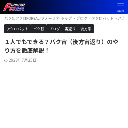
バク転アクロFOREAL-フォーリア-トップ
>
ブログ
>
アクロバット
>
バク
アクロバット
バク転
ブログ
宙返り
後方系
１人でもできる？バク宙（後方宙返り）のや
り方を徹底解説！
2023年7月25日