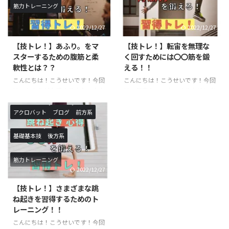
筋力トレーニング
間）：月曜日（１６：１０〜１
トにおける意識・正しい方法・上
７：２０）月額受講料 ￥９，９
級程度のレパートリーをご紹介し
2022/12/27
2022/12/27
００−バク転バク宙集中クラス
ていきます！ スクワットと
※小学生以上対象開講日（開講時
は？？ 簡単に言葉で説明する
【技トレ！】あふり。をマ
【技トレ！】転宙を無理な
間）：火曜日（１６：１０〜１
と、上半身を垂直に伸ばしたまま
スターするための腹筋と柔
く回すためには〇〇筋を鍛
７：２０）月額受講料 ￥９，９
行う膝の屈伸運動です。一日に数
軟性とは？？
える！！
００−アクロバットクラス ※小
えきれないほど椅子に座ったり・
こんにちは！こうせいです！今回
こんにちは！こうせいです！今回
学生以上対象開講日（開講時
立ったりを行なっていますが、こ
は、あふりが上手くできない方向
は、転宙をマスターするために必
間）：月曜日（１７：３０〜１
れもスクワットで鍛えられる筋肉
けの記事になります。あふりは、
要な筋肉のご紹介と具体的なトレ
８：５０ ...
を使っています。また、足腰を鍛
基本技を行うにあたって必要な体
ーニング方法に関してです。転宙
えるこ ...
アクロバット
ブログ
前方系
の使い方になります。ロンダート
は習得するまでに時間がかかる技
やバク転などを行う際に必須にな
になりますので、しっかりトレー
基礎基本技
後方系
るので、習得したい方や技の熟練
ニングを行った上で練習すること
度を上げたい方は必見の記事にな
をお勧めします。必要な筋力が足
筋力トレーニング
ります！ あふりとは？？ あふり
りない状態で実践すると怪我につ
2022/12/27
は聞き慣れないワードだと思いま
ながる恐れもあるので、十分気を
す。あふりは体操の用語でバク転
つけて練習するようにしましょ
【技トレ！】さまざまな跳
やロンダートを行う際によく使わ
う！ 転宙とは？？ 前方倒立回転
ね起きを習得するためのト
れます。身体をバネのようにして
を手を着かずに行います。前宙に
レーニング！！
着手した手の方向に足を入れ込む
近い感覚で神身なので難度が上が
こんにちは！こうせいです！今回
動作のことを言います。ジャンプ
ります。最近注目されている、パ