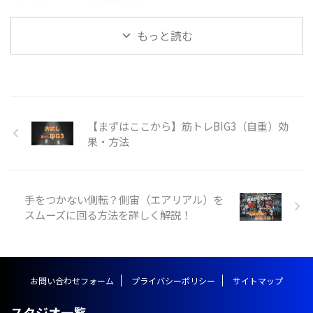
は、アクロバットで大活躍の跳ね
してから身体を大きくそらせて着
ルクールやチア・ダンスなどで活
起きに関するトレーニングのご紹
手したら一気に足を地面の方向 ...
用されているのをよく目にします
介です。さまざまな跳ね起きの種
もっと読む
...
類がありますが、主に背筋や脚力
が重要になってきます。楽にスム
ーズな跳ね起きを目指してトレー
ニングしていきましょう！ 跳ね
起きとは？ 跳ね起きは体操競技
やアクロバットを用いる競技の中
【まずはここから】筋トレBIG3（自重）効
で利用されることの多い技で、技
果・方法
の形としては前方系の技に分類さ
れます。マットや床、地面で行わ
れるほか、とび箱の上級技として
行われる事があります。 跳ね起き
手をつかない側転？側宙（エアリアル）を
の技名としては、 １．ハンドス
スムーズに回る方法を詳しく解説！
プリング https://y ...
お問い合わせフォーム
プライバシーポリシー
サイトマップ
スタジオ一覧