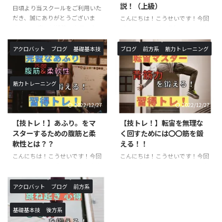
説！（上級）
日頃より当スクールをご利用いた
だき、誠にありがとうございま
こんにちは！こうせいです！今回
す。 この度、川崎校のクラスを
「スクワット【上級】」のご紹介
追加が決定いたしました。 《対
です。以前ご紹介したスクワット
象校》◯SHOWBUZZ川崎校 毎
トレーニング中級の続編です！ス
アクロバット
ブログ
基礎基本技
ブログ
前方系
筋力トレーニング
週 月曜日、火曜日〈新規追加ク
クワットの名前を聞いたことや、
ラス〉バク転バク宙集中クラス
実際に行った事がある方も多いと
※小学生以上対象開講日（開講時
思います。本記事では、スクワッ
筋力トレーニング
間）：月曜日（１６：１０〜１
トにおける意識・正しい方法・上
７：２０）月額受講料 ￥９，９
級程度のレパートリーをご紹介し
2022/12/27
2022/12/27
００−バク転バク宙集中クラス
ていきます！ スクワットと
※小学生以上対象開講日（開講時
は？？ 簡単に言葉で説明する
【技トレ！】あふり。をマ
【技トレ！】転宙を無理な
間）：火曜日（１６：１０〜１
と、上半身を垂直に伸ばしたまま
スターするための腹筋と柔
く回すためには〇〇筋を鍛
７：２０）月額受講料 ￥９，９
行う膝の屈伸運動です。一日に数
軟性とは？？
える！！
００−アクロバットクラス ※小
えきれないほど椅子に座ったり・
こんにちは！こうせいです！今回
こんにちは！こうせいです！今回
学生以上対象開講日（開講時
立ったりを行なっていますが、こ
は、あふりが上手くできない方向
は、転宙をマスターするために必
間）：月曜日（１７：３０〜１
れもスクワットで鍛えられる筋肉
けの記事になります。あふりは、
要な筋肉のご紹介と具体的なトレ
８：５０ ...
を使っています。また、足腰を鍛
基本技を行うにあたって必要な体
ーニング方法に関してです。転宙
えるこ ...
アクロバット
ブログ
前方系
の使い方になります。ロンダート
は習得するまでに時間がかかる技
やバク転などを行う際に必須にな
になりますので、しっかりトレー
基礎基本技
後方系
るので、習得したい方や技の熟練
ニングを行った上で練習すること