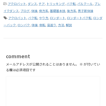
-
アクロバット
,
ダンス
,
チア
,
トリッキング
,
バク転
,
パルクール
,
ブレ
イクダンス
,
ブログ
,
体操
,
側方系
,
基礎基本技
,
後方系
,
男子新体操
-
アクロバット
,
バク転
,
やり方
,
ロンダート
,
ロンダートバク転
,
ロンダ
ーバック
,
ロンバク
,
体操
,
側転
,
宙返り
,
方法
,
解説
comment
メールアドレスが公開されることはありません。
※
が付いてい
る欄は必須項目です