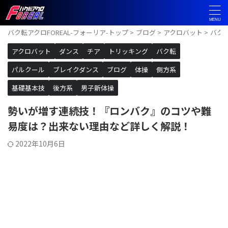
バク転アクロFOREAL-フォーリア-トップ
>
ブログ
>
アクロバット
>
バク
アクロバット
ダンス
チア
トリッキング
バク転
パルクール
ブレイクダンス
ブログ
体操
側方系
基礎基本技
後方系
男子新体操
勢いが増す連続技！『ロンバク』のコツや難
易度は？出来ない理由など詳しく解説！
2022年10月6日