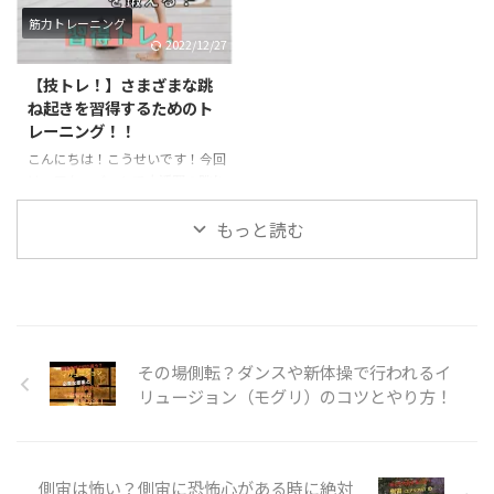
度を上げたい方は必見の記事にな
をお勧めします。必要な筋力が足
筋力トレーニング
ります！ あふりとは？？ あふり
りない状態で実践すると怪我につ
2022/12/27
は聞き慣れないワードだと思いま
ながる恐れもあるので、十分気を
す。あふりは体操の用語でバク転
つけて練習するようにしましょ
【技トレ！】さまざまな跳
やロンダートを行う際によく使わ
う！ 転宙とは？？ 前方倒立回転
ね起きを習得するためのト
れます。身体をバネのようにして
を手を着かずに行います。前宙に
レーニング！！
着手した手の方向に足を入れ込む
近い感覚で神身なので難度が上が
こんにちは！こうせいです！今回
動作のことを言います。ジャンプ
ります。最近注目されている、パ
は、アクロバットで大活躍の跳ね
してから身体を大きくそらせて着
ルクールやチア・ダンスなどで活
起きに関するトレーニングのご紹
手したら一気に足を地面の方向 ...
用されているのをよく目にします
介です。さまざまな跳ね起きの種
もっと読む
...
類がありますが、主に背筋や脚力
が重要になってきます。楽にスム
ーズな跳ね起きを目指してトレー
ニングしていきましょう！ 跳ね
起きとは？ 跳ね起きは体操競技
やアクロバットを用いる競技の中
その場側転？ダンスや新体操で行われるイ
で利用されることの多い技で、技
リュージョン（モグリ）のコツとやり方！
の形としては前方系の技に分類さ
れます。マットや床、地面で行わ
れるほか、とび箱の上級技として
行われる事があります。 跳ね起き
側宙は怖い？側宙に恐怖心がある時に絶対
の技名としては、 １．ハンドス