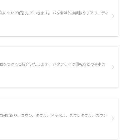
法について解説していきます。 バク宙は体操競技やチアリーディ
動画をつけてご紹介いたします！ バタフライは側転などの基本的
み二回宙返り、スワン、ダブル、ドッペル、スワンダブル、スワン