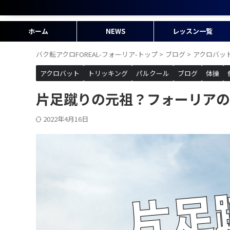
ホーム
NEWS
レッスン一覧
バク転アクロFOREAL-フォーリア-トップ
>
ブログ
>
アクロバッ
アクロバット
トリッキング
パルクール
ブログ
体操
片足蹴りの元祖？フォーリアの
2022年4月16日