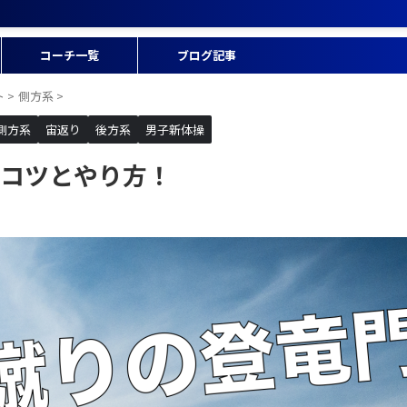
コーチ一覧
ブログ記事
ト
>
側方系
>
側方系
宙返り
後方系
男子新体操
コツとやり方！