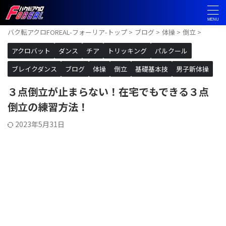
バク転アクロFOREAL-フォーリア-トップ
>
ブログ
>
体操
>
倒立
>
アクロバット
ダンス
チア
トリッキング
パルクール
ブレイクダンス
ブログ
体操
倒立
基礎基本技
男子新体操
３点倒立が止まらない！在宅でもできる３点
倒立の練習方法！
2023年5月31日