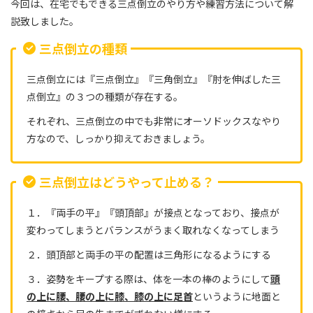
今回は、在宅でもできる三点倒立のやり方や練習方法について解
説致しました。
三点倒立の種類
三点倒立には『三点倒立』『三角倒立』『肘を伸ばした三
点倒立』の３つの種類が存在する。
それぞれ、三点倒立の中でも非常にオーソドックスなやり
方なので、しっかり抑えておきましょう。
三点倒立はどうやって止める？
１．『両手の平』『頭頂部』が接点となっており、接点が
変わってしまうとバランスがうまく取れなくなってしまう
２．頭頂部と両手の平の配置は三角形になるようにする
３．姿勢をキープする際は、体を一本の棒のようにして
頭
の上に腰、腰の上に膝、膝の上に足首
というように地面と