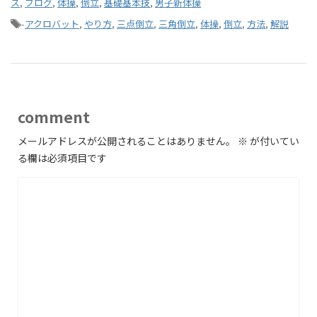
ス
,
ブログ
,
体操
,
倒立
,
基礎基本技
,
男子新体操
-
アクロバット
,
やり方
,
三点倒立
,
三角倒立
,
体操
,
倒立
,
方法
,
解説
comment
メールアドレスが公開されることはありません。
※
が付いてい
る欄は必須項目です