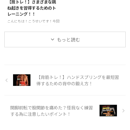
【技トレ！】さまざまな跳
やロンダートを行う際によく使わ
う！ 転宙とは？？ 前方倒立回転
ね起きを習得するためのト
れます。身体をバネのようにして
を手を着かずに行います。前宙に
レーニング！！
着手した手の方向に足を入れ込む
近い感覚で神身なので難度が上が
こんにちは！こうせいです！今回
動作のことを言います。ジャンプ
ります。最近注目されている、パ
は、アクロバットで大活躍の跳ね
してから身体を大きくそらせて着
ルクールやチア・ダンスなどで活
起きに関するトレーニングのご紹
手したら一気に足を地面の方向 ...
用されているのをよく目にします
介です。さまざまな跳ね起きの種
もっと読む
...
類がありますが、主に背筋や脚力
が重要になってきます。楽にスム
ーズな跳ね起きを目指してトレー
ニングしていきましょう！ 跳ね
起きとは？ 跳ね起きは体操競技
やアクロバットを用いる競技の中
【背筋トレ！】ハンドスプリングを最短習
で利用されることの多い技で、技
得するための背中の鍛え方！
の形としては前方系の技に分類さ
れます。マットや床、地面で行わ
れるほか、とび箱の上級技として
行われる事があります。 跳ね起き
開脚前転で股関節を痛めた？怪我なく練習
の技名としては、 １．ハンドス
する為に注意したいポイント！
プリング https://y ...