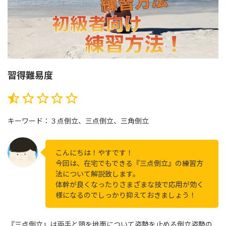
習得難易度
評価 :0.5/5。
⭐
キーワード：３点倒立、三点倒立、三角倒立
こんにちは！やすです！
今回は、在宅でもできる『三点倒立』の練習方
法について解説致します。
体幹が良くなったりさまざまな技で応用が効く
様になるのでしっかり抑えておきましょう！
『三点倒立』は両手と頭を地面について姿勢を止める倒立姿勢の