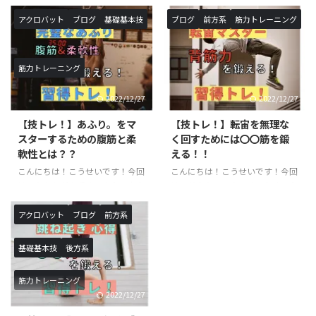
追加が決定いたしました。 《対
です。以前ご紹介したスクワット
象校》◯SHOWBUZZ川崎校 毎
トレーニング中級の続編です！ス
アクロバット
ブログ
基礎基本技
ブログ
前方系
筋力トレーニング
週 月曜日、火曜日〈新規追加ク
クワットの名前を聞いたことや、
ラス〉バク転バク宙集中クラス
実際に行った事がある方も多いと
※小学生以上対象開講日（開講時
思います。本記事では、スクワッ
筋力トレーニング
間）：月曜日（１６：１０〜１
トにおける意識・正しい方法・上
７：２０）月額受講料 ￥９，９
級程度のレパートリーをご紹介し
2022/12/27
2022/12/27
００−バク転バク宙集中クラス
ていきます！ スクワットと
※小学生以上対象開講日（開講時
は？？ 簡単に言葉で説明する
【技トレ！】あふり。をマ
【技トレ！】転宙を無理な
間）：火曜日（１６：１０〜１
と、上半身を垂直に伸ばしたまま
スターするための腹筋と柔
く回すためには〇〇筋を鍛
７：２０）月額受講料 ￥９，９
行う膝の屈伸運動です。一日に数
軟性とは？？
える！！
００−アクロバットクラス ※小
えきれないほど椅子に座ったり・
こんにちは！こうせいです！今回
こんにちは！こうせいです！今回
学生以上対象開講日（開講時
立ったりを行なっていますが、こ
は、あふりが上手くできない方向
は、転宙をマスターするために必
間）：月曜日（１７：３０〜１
れもスクワットで鍛えられる筋肉
けの記事になります。あふりは、
要な筋肉のご紹介と具体的なトレ
８：５０ ...
を使っています。また、足腰を鍛
基本技を行うにあたって必要な体
ーニング方法に関してです。転宙
えるこ ...
アクロバット
ブログ
前方系
の使い方になります。ロンダート
は習得するまでに時間がかかる技
やバク転などを行う際に必須にな
になりますので、しっかりトレー
基礎基本技
後方系
るので、習得したい方や技の熟練
ニングを行った上で練習すること
度を上げたい方は必見の記事にな
をお勧めします。必要な筋力が足
筋力トレーニング
ります！ あふりとは？？ あふり
りない状態で実践すると怪我につ
2022/12/27
は聞き慣れないワードだと思いま
ながる恐れもあるので、十分気を
す。あふりは体操の用語でバク転
つけて練習するようにしましょ