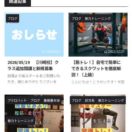
関連記事
ブログ
ブログ
筋力トレーニング
2026/5/21
2022/12/27
2026/05/19 【川崎校】ク
【筋トレ！】自宅で簡単に
ラス追加開講と新規募集
できるスクワットを徹底解
説！（上級）
日頃より当スクールをご利用いた
だき、誠にありがとうございま
こんにちは！こうせいです！今回
す。 この度、川崎校のクラスを
「スクワット【上級】」のご紹介
追加が決定いたしました。 《対
です。以前ご紹介したスクワット
象校》◯SHOWBUZZ川崎校 毎
トレーニング中級の続編です！ス
アクロバット
ブログ
基礎基本技
ブログ
前方系
筋力トレーニング
週 月曜日、火曜日〈新規追加ク
クワットの名前を聞いたことや、
ラス〉バク転バク宙集中クラス
実際に行った事がある方も多いと
※小学生以上対象開講日（開講時
思います。本記事では、スクワッ
筋力トレーニング
間）：月曜日（１６：１０〜１
トにおける意識・正しい方法・上
７：２０）月額受講料 ￥９，９
級程度のレパートリーをご紹介し