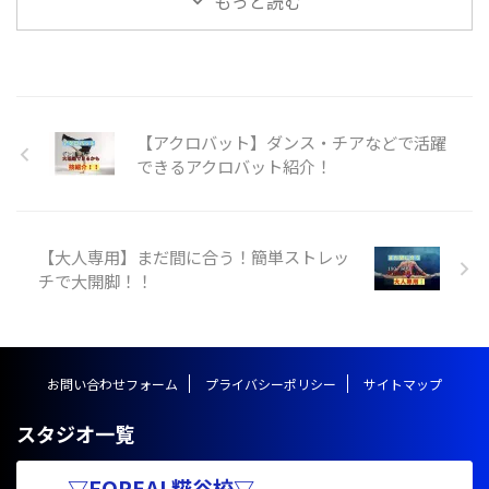
もっと読む
類がありますが、主に背筋や脚力
が重要になってきます。楽にスム
ーズな跳ね起きを目指してトレー
ニングしていきましょう！ 跳ね
起きとは？ 跳ね起きは体操競技
やアクロバットを用いる競技の中
【アクロバット】ダンス・チアなどで活躍
で利用されることの多い技で、技
できるアクロバット紹介！
の形としては前方系の技に分類さ
れます。マットや床、地面で行わ
れるほか、とび箱の上級技として
行われる事があります。 跳ね起き
【大人専用】まだ間に合う！簡単ストレッ
の技名としては、 １．ハンドス
チで大開脚！！
プリング https://y ...
お問い合わせフォーム
プライバシーポリシー
サイトマップ
スタジオ一覧
▽FOREAL糀谷校▽