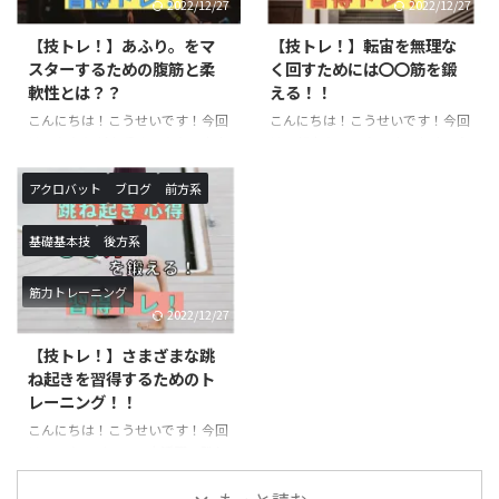
2022/12/27
2022/12/27
００−バク転バク宙集中クラス
ていきます！ スクワットと
※小学生以上対象開講日（開講時
は？？ 簡単に言葉で説明する
【技トレ！】あふり。をマ
【技トレ！】転宙を無理な
間）：火曜日（１６：１０〜１
と、上半身を垂直に伸ばしたまま
スターするための腹筋と柔
く回すためには〇〇筋を鍛
７：２０）月額受講料 ￥９，９
行う膝の屈伸運動です。一日に数
軟性とは？？
える！！
００−アクロバットクラス ※小
えきれないほど椅子に座ったり・
こんにちは！こうせいです！今回
こんにちは！こうせいです！今回
学生以上対象開講日（開講時
立ったりを行なっていますが、こ
は、あふりが上手くできない方向
は、転宙をマスターするために必
間）：月曜日（１７：３０〜１
れもスクワットで鍛えられる筋肉
けの記事になります。あふりは、
要な筋肉のご紹介と具体的なトレ
８：５０ ...
を使っています。また、足腰を鍛
基本技を行うにあたって必要な体
ーニング方法に関してです。転宙
えるこ ...
アクロバット
ブログ
前方系
の使い方になります。ロンダート
は習得するまでに時間がかかる技
やバク転などを行う際に必須にな
になりますので、しっかりトレー
基礎基本技
後方系
るので、習得したい方や技の熟練
ニングを行った上で練習すること
度を上げたい方は必見の記事にな
をお勧めします。必要な筋力が足
筋力トレーニング
ります！ あふりとは？？ あふり
りない状態で実践すると怪我につ
2022/12/27
は聞き慣れないワードだと思いま
ながる恐れもあるので、十分気を
す。あふりは体操の用語でバク転
つけて練習するようにしましょ
【技トレ！】さまざまな跳
やロンダートを行う際によく使わ
う！ 転宙とは？？ 前方倒立回転
ね起きを習得するためのト
れます。身体をバネのようにして
を手を着かずに行います。前宙に
レーニング！！
着手した手の方向に足を入れ込む
近い感覚で神身なので難度が上が
こんにちは！こうせいです！今回
動作のことを言います。ジャンプ
ります。最近注目されている、パ
は、アクロバットで大活躍の跳ね
してから身体を大きくそらせて着
ルクールやチア・ダンスなどで活
起きに関するトレーニングのご紹
手したら一気に足を地面の方向 ...
用されているのをよく目にします
介です。さまざまな跳ね起きの種
...