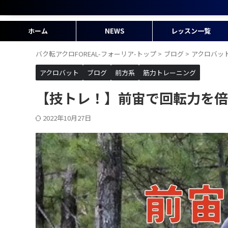
ホーム
NEWS
レッスン一覧
バク転アクロFOREAL-フォーリア-トップ
>
ブログ
>
アクロバッ
アクロバット
ブログ
前方系
筋力トレーニング
【技トレ！】前宙で回転力を倍
2022年10月27日