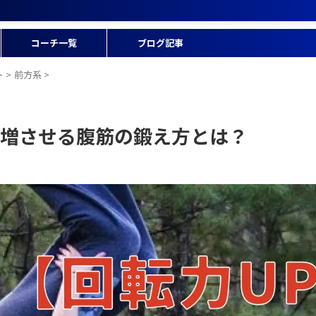
コーチ一覧
ブログ記事
ト
>
前方系
>
増させる腹筋の鍛え方とは？