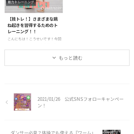
筋力トレーニング
ります！ あふりとは？？ あふり
りない状態で実践すると怪我につ
2022/12/27
は聞き慣れないワードだと思いま
ながる恐れもあるので、十分気を
す。あふりは体操の用語でバク転
つけて練習するようにしましょ
【技トレ！】さまざまな跳
やロンダートを行う際によく使わ
う！ 転宙とは？？ 前方倒立回転
ね起きを習得するためのト
れます。身体をバネのようにして
を手を着かずに行います。前宙に
レーニング！！
着手した手の方向に足を入れ込む
近い感覚で神身なので難度が上が
こんにちは！こうせいです！今回
動作のことを言います。ジャンプ
ります。最近注目されている、パ
は、アクロバットで大活躍の跳ね
してから身体を大きくそらせて着
ルクールやチア・ダンスなどで活
起きに関するトレーニングのご紹
手したら一気に足を地面の方向 ...
用されているのをよく目にします
介です。さまざまな跳ね起きの種
もっと読む
...
類がありますが、主に背筋や脚力
が重要になってきます。楽にスム
ーズな跳ね起きを目指してトレー
ニングしていきましょう！ 跳ね
起きとは？ 跳ね起きは体操競技
やアクロバットを用いる競技の中
2021/01/26 公式SNSフォローキャンペー
で利用されることの多い技で、技
の形としては前方系の技に分類さ
ン！
れます。マットや床、地面で行わ
れるほか、とび箱の上級技として
行われる事があります。 跳ね起き
の技名としては、 １．ハンドス
ダンサー必見？体操でも使える『ワーム』