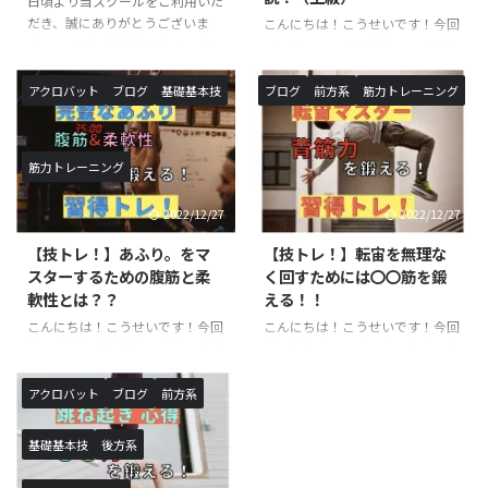
日頃より当スクールをご利用いた
だき、誠にありがとうございま
こんにちは！こうせいです！今回
す。 この度、川崎校のクラスを
「スクワット【上級】」のご紹介
追加が決定いたしました。 《対
です。以前ご紹介したスクワット
象校》◯SHOWBUZZ川崎校 毎
トレーニング中級の続編です！ス
アクロバット
ブログ
基礎基本技
ブログ
前方系
筋力トレーニング
週 月曜日、火曜日〈新規追加ク
クワットの名前を聞いたことや、
ラス〉バク転バク宙集中クラス
実際に行った事がある方も多いと
※小学生以上対象開講日（開講時
思います。本記事では、スクワッ
筋力トレーニング
間）：月曜日（１６：１０〜１
トにおける意識・正しい方法・上
７：２０）月額受講料 ￥９，９
級程度のレパートリーをご紹介し
2022/12/27
2022/12/27
００−バク転バク宙集中クラス
ていきます！ スクワットと
※小学生以上対象開講日（開講時
は？？ 簡単に言葉で説明する
【技トレ！】あふり。をマ
【技トレ！】転宙を無理な
間）：火曜日（１６：１０〜１
と、上半身を垂直に伸ばしたまま
スターするための腹筋と柔
く回すためには〇〇筋を鍛
７：２０）月額受講料 ￥９，９
行う膝の屈伸運動です。一日に数
軟性とは？？
える！！
００−アクロバットクラス ※小
えきれないほど椅子に座ったり・
こんにちは！こうせいです！今回
こんにちは！こうせいです！今回
学生以上対象開講日（開講時
立ったりを行なっていますが、こ
は、あふりが上手くできない方向
は、転宙をマスターするために必
間）：月曜日（１７：３０〜１
れもスクワットで鍛えられる筋肉
けの記事になります。あふりは、
要な筋肉のご紹介と具体的なトレ
８：５０ ...
を使っています。また、足腰を鍛
基本技を行うにあたって必要な体
ーニング方法に関してです。転宙
えるこ ...
アクロバット
ブログ
前方系
の使い方になります。ロンダート
は習得するまでに時間がかかる技
やバク転などを行う際に必須にな
になりますので、しっかりトレー
基礎基本技
後方系
るので、習得したい方や技の熟練
ニングを行った上で練習すること
度を上げたい方は必見の記事にな
をお勧めします。必要な筋力が足