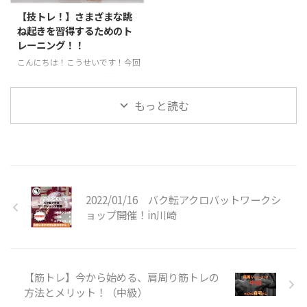
す。あふりは体操の用語でバク転
つけて練習するようにしましょ
【技トレ！】さまざまな跳
やロンダートを行う際によく使わ
う！ 転宙とは？？ 前方倒立回転
ね起きを習得するためのト
れます。身体をバネのようにして
を手を着かずに行います。前宙に
レーニング！！
着手した手の方向に足を入れ込む
近い感覚で神身なので難度が上が
こんにちは！こうせいです！今回
動作のことを言います。ジャンプ
ります。最近注目されている、パ
は、アクロバットで大活躍の跳ね
してから身体を大きくそらせて着
ルクールやチア・ダンスなどで活
起きに関するトレーニングのご紹
手したら一気に足を地面の方向 ...
用されているのをよく目にします
介です。さまざまな跳ね起きの種
もっと読む
...
類がありますが、主に背筋や脚力
が重要になってきます。楽にスム
ーズな跳ね起きを目指してトレー
ニングしていきましょう！ 跳ね
起きとは？ 跳ね起きは体操競技
やアクロバットを用いる競技の中
2022/01/16 バク転アクロバットワークシ
で利用されることの多い技で、技
の形としては前方系の技に分類さ
ョップ開催！in川崎
れます。マットや床、地面で行わ
れるほか、とび箱の上級技として
行われる事があります。 跳ね起き
の技名としては、 １．ハンドス
【筋トレ】今から始める、肩周り筋トレの
プリング https://y ...
方法とメリット！（中級）