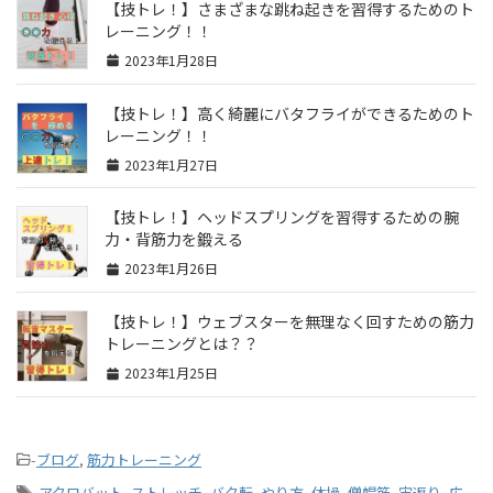
【技トレ！】さまざまな跳ね起きを習得するためのト
レーニング！！
2023年1月28日
【技トレ！】高く綺麗にバタフライができるためのト
レーニング！！
2023年1月27日
【技トレ！】ヘッドスプリングを習得するための腕
力・背筋力を鍛える
2023年1月26日
【技トレ！】ウェブスターを無理なく回すための筋力
トレーニングとは？？
2023年1月25日
-
ブログ
,
筋力トレーニング
-
アクロバット
,
ストレッチ
,
バク転
,
やり方
,
体操
,
僧帽筋
,
宙返り
,
広