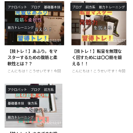
です。以前ご紹介したスクワット
象校》◯SHOWBUZZ川崎校 毎
トレーニング中級の続編です！ス
アクロバット
ブログ
基礎基本技
ブログ
前方系
筋力トレーニング
週 月曜日、火曜日〈新規追加ク
クワットの名前を聞いたことや、
ラス〉バク転バク宙集中クラス
実際に行った事がある方も多いと
※小学生以上対象開講日（開講時
思います。本記事では、スクワッ
筋力トレーニング
間）：月曜日（１６：１０〜１
トにおける意識・正しい方法・上
７：２０）月額受講料 ￥９，９
級程度のレパートリーをご紹介し
2022/12/27
2022/12/27
００−バク転バク宙集中クラス
ていきます！ スクワットと
※小学生以上対象開講日（開講時
は？？ 簡単に言葉で説明する
【技トレ！】あふり。をマ
【技トレ！】転宙を無理な
間）：火曜日（１６：１０〜１
と、上半身を垂直に伸ばしたまま
スターするための腹筋と柔
く回すためには〇〇筋を鍛
７：２０）月額受講料 ￥９，９
行う膝の屈伸運動です。一日に数
軟性とは？？
える！！
００−アクロバットクラス ※小
えきれないほど椅子に座ったり・
こんにちは！こうせいです！今回
こんにちは！こうせいです！今回
学生以上対象開講日（開講時
立ったりを行なっていますが、こ
は、あふりが上手くできない方向
は、転宙をマスターするために必
間）：月曜日（１７：３０〜１
れもスクワットで鍛えられる筋肉
けの記事になります。あふりは、
要な筋肉のご紹介と具体的なトレ
８：５０ ...
を使っています。また、足腰を鍛
基本技を行うにあたって必要な体
ーニング方法に関してです。転宙
えるこ ...
アクロバット
ブログ
前方系
の使い方になります。ロンダート
は習得するまでに時間がかかる技
やバク転などを行う際に必須にな
になりますので、しっかりトレー
基礎基本技
後方系
るので、習得したい方や技の熟練
ニングを行った上で練習すること
度を上げたい方は必見の記事にな
をお勧めします。必要な筋力が足
筋力トレーニング
ります！ あふりとは？？ あふり
りない状態で実践すると怪我につ
2022/12/27
は聞き慣れないワードだと思いま
ながる恐れもあるので、十分気を
す。あふりは体操の用語でバク転
つけて練習するようにしましょ