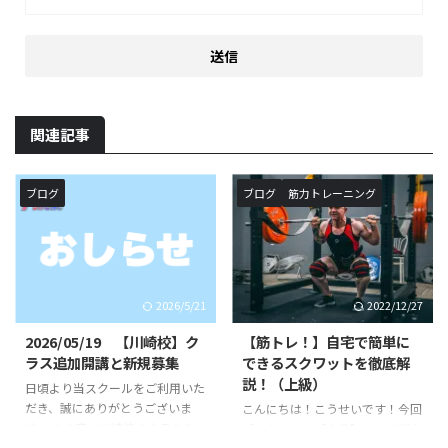
関連記事
ブログ
ブログ
筋力トレーニング
2026/5/21
2022/12/27
2026/05/19 【川崎校】ク
【筋トレ！】自宅で簡単に
ラス追加開講と新規募集
できるスクワットを徹底解
説！（上級）
日頃より当スクールをご利用いた
だき、誠にありがとうございま
こんにちは！こうせいです！今回
す。 この度、川崎校のクラスを
「スクワット【上級】」のご紹介
追加が決定いたしました。 《対