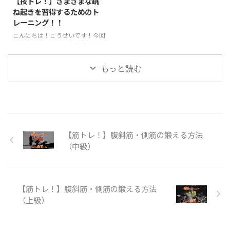
【技トレ！】さまざまな跳
やロンダートを行う際によく使わ
う！ 転宙とは？？ 前方倒立回転
ね起きを習得するためのト
れます。身体をバネのようにして
を手を着かずに行います。前宙に
レーニング！！
着手した手の方向に足を入れ込む
近い感覚で神身なので難度が上が
こんにちは！こうせいです！今回
動作のことを言います。ジャンプ
ります。最近注目されている、パ
は、アクロバットで大活躍の跳ね
してから身体を大きくそらせて着
ルクールやチア・ダンスなどで活
起きに関するトレーニングのご紹
手したら一気に足を地面の方向 ...
用されているのをよく目にします
介です。さまざまな跳ね起きの種
もっと読む
...
類がありますが、主に背筋や脚力
が重要になってきます。楽にスム
ーズな跳ね起きを目指してトレー
ニングしていきましょう！ 跳ね
起きとは？ 跳ね起きは体操競技
やアクロバットを用いる競技の中
【筋トレ！】腹斜筋・側筋の鍛える方法
で利用されることの多い技で、技
（中級）
の形としては前方系の技に分類さ
れます。マットや床、地面で行わ
れるほか、とび箱の上級技として
行われる事があります。 跳ね起き
【筋トレ！】腹斜筋・側筋の鍛える方法
の技名としては、 １．ハンドス
（上級）
プリング https://y ...