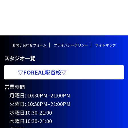
どなたでも簡単に練習することが
できる内容になってますので、ぜ
ひ参考にしてみてください！ 本
記事は、家の中でもできるハンド
スプリングの練習方法をご紹介す
る記事となっています。１日でも
早くハンドスプリングを完成させ
たい方や、いまいちコツが掴めて
お問い合わせフォーム
プライバシーポリシー
サイトマップ
いない方におすすめの記事となっ
ています。以下、ハンドスプリン
スタジオ一覧
グの完成系の動画です。
https://www.youtube.com/watc
h?v= ...
▽FOREAL糀谷校▽
営業時間
月曜日: 10:30PM–21:00PM
火曜日: 10:30PM–21:00PM
水曜日10:30-21:00
木曜日10:30-21:00