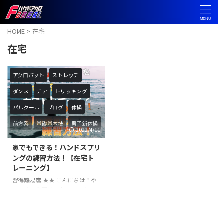
HOME
>
在宅
在宅
アクロバット
ストレッチ
ダンス
チア
トリッキング
パルクール
ブログ
体操
前方系
基礎基本技
男子新体操
2022/4/11
家でもできる！ハンドスプリ
ングの練習方法！【在宅ト
レーニング】
習得難易度 ★★ こんにちは！や
すです！今回は、家でもできるハ
ンドスプリングの在宅トレーニン
グ方法について解説いたします。