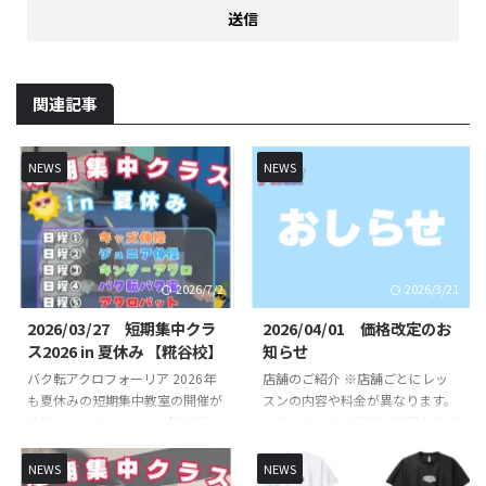
関連記事
NEWS
NEWS
2026/7/2
2026/3/21
2026/03/27 短期集中クラ
2026/04/01 価格改定のお
ス2026 in 夏休み 【糀谷校】
知らせ
バク転アクロフォーリア 2026年
店舗のご紹介 ※店舗ごとにレッ
も夏休みの短期集中教室の開催が
スンの内容や料金が異なります。
決定いたしました👍👍 【体操教
※各スタジオの詳細は以下よりご
室短期集中クラス】【バク転バク
確認ください。 FOREAL京急蒲田
宙短期集中クラス】【アクロバッ
校 （直営校） FOREAL京急蒲田校
NEWS
NEWS