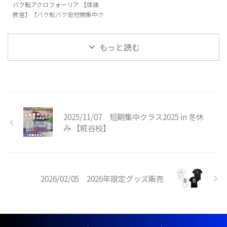
バク転アクロフォーリア 【体操
中クラス概要 日時・日程 日程１
要事項をご入力いただき、お申し
教室】【バク転バク宙短期集中ク
（キッズ体操） ①5月4日
込みください！※【各種お問い合
ラス】【アクロバット短期集中ク
（月） 10時30分〜1 ...
わせ】→【グッ ...
ラス】を開講いたします！バク転
を出来るようになりたいお子様や
もっと読む
できるようになりたい技など基礎
基本から競技レベルの技まで練習
していきます👌 初心者未経験の
方でもスタッフが丁寧に指導いた
します🔥🔥 指導は、全日本大会
出場経験のある先生が直接指導い
2025/11/07 短期集中クラス2025 in 冬休
たします👨‍🏫 短期集中クラス概
要 日時・日程 日程１（キッズ体
み 【糀谷校】
操） ①12月27日（土） 10時
30分〜11時30分②12月28日
（日） 10時30分〜11時30分
③12月2 ...
2026/02/05 2026年限定グッズ販売