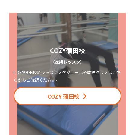
COZY蒲田校
（定期レッスン
）
COZY蒲田校のレッスンスケジュールや開講クラスはこち
らからご確認ください。
COZY 蒲田校