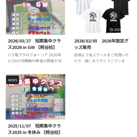
ト短期集中クラス】を開講いたし
のレッスンスケジュールや開講ク
ます！バク転を出来るようになり
ラスはこちらからご確認くださ
たいお子様やできるようになりた
い。 FOREAL京急蒲田校 COZY蒲
い技など基礎基本から競技レベル
田校 （定期レッスン） COZY蒲
の技まで練習していきます👌 初
田校のレッスンスケジュールや開
2026/3/11
2026/2/19
心者未経験の方でもスタッフが丁
講クラスはこちらからご確認くだ
寧に指導いたします🔥🔥 指導
さい。 COZY 蒲田校 SHOWBUZZ
2026/03/27 短期集中クラ
2026/02/05 2026年限定グ
は、全日本大会出場経験のある先
川崎校 （定期レッスン）
ス2026 in GW 【糀谷校】
ッズ販売
生が直接指導いたします👨‍🏫 短
SHOWBUZZ川崎校のレッスンス
バク転アクロフォーリア 2026年
日頃より当スクールをご利用いた
期集中クラス概要 日時・日程 日
ケジュールや開講クラスはこちら
もGWの短期集中教室の開催が決
だき、誠にありがとうございま
程１（キッズ体操） ①8月12日
からご確認ください。 ...
定いたしました👍👍 【体操教室
す。2026年限定デザインのTシャ
（水） 10時30分 ...
短期集中クラス】【バク転バク宙
ツを先行販売いたします！ 今年
短期集中クラス】【アクロバット
は午年🐴と言うことでかっこいい
NEWS
短期集中クラス】を開講いたしま
馬をモチーフにしたデザインを作
す！バク転を出来るようになりた
成致しました！ 2026年のみの限
いお子様やできるようになりたい
定デザインとなりますのでお早め
技など基礎基本から競技レベルの
にご注文ください！ Tシャツデザ
技まで練習していきます👌 初心
イン 胸のイラスト 背面イラスト
2025/10/31
者未経験の方でもスタッフが丁寧
これまでのオリジナルロゴデザイ
に指導いたします🔥🔥 指導は、
ン、バク転くんのTシャツは引き
2025/11/07 短期集中クラ
全日本大会出場経験のある先生が
続きご購入いただけます！ 購入
ス2025 in 冬休み 【糀谷校】
直接指導いたします👨‍🏫 短期集
方法 LINE公式アカウントから必