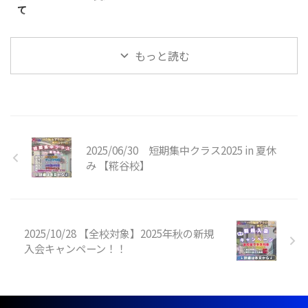
て
（キッズ体操） ①5月4日
込みください！※【各種お問い合
日頃より当スクールをご利用いた
（月） 10時30分〜1 ...
わせ】→【グッ ...
だき、誠にありがとうございま
もっと読む
す。 この度、川崎校のクラスを
追加させていただく運びとなりま
した。それに伴い、一部クラスの
開講時間が変更となります。
《対象クラス》◯SHOWBUZZ川
崎校アクロバットクラス ※小学
生以上対象開講日（開講時間）：
2025/06/30 短期集中クラス2025 in 夏休
日曜日（１４：１５〜１５：３
み 【糀谷校】
５）↓〈変更後〉アクロバットク
ラス ※小学生以上対象月額受講
料 ￥９，９００−開講日（開講
時間）：日曜日（１４：１０〜１
５：３０）〈新規追加クラス〉ア
2025/10/28 【全校対象】2025年秋の新規
クロバットクラス ※小学生以上
対象開講日（開講時間）：日曜日
入会キャンペーン！！
（ ...