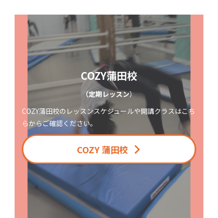
COZY蒲田校
（定期レッスン
）
COZY蒲田校のレッスンスケジュールや開講クラスはこち
らからご確認ください。
COZY 蒲田校