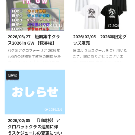
ます！バク転を出来るようになり
ラスはこちらからご確認くださ
たいお子様やできるようになりた
い。 FOREAL京急蒲田校 COZY蒲
い技など基礎基本から競技レベル
田校 （定期レッスン） COZY蒲
の技まで練習していきます👌 初
田校のレッスンスケジュールや開
2026/3/11
2026/2/19
心者未経験の方でもスタッフが丁
講クラスはこちらからご確認くだ
寧に指導いたします🔥🔥 指導
さい。 COZY 蒲田校 SHOWBUZZ
2026/03/27 短期集中クラ
2026/02/05 2026年限定グ
は、全日本大会出場経験のある先
川崎校 （定期レッスン）
ス2026 in GW 【糀谷校】
ッズ販売
生が直接指導いたします👨‍🏫 短
SHOWBUZZ川崎校のレッスンス
バク転アクロフォーリア 2026年
日頃より当スクールをご利用いた
期集中クラス概要 日時・日程 日
ケジュールや開講クラスはこちら
もGWの短期集中教室の開催が決
だき、誠にありがとうございま
程１（キッズ体操） ①8月12日
からご確認ください。 ...
定いたしました👍👍 【体操教室
す。2026年限定デザインのTシャ
（水） 10時30分 ...
短期集中クラス】【バク転バク宙
ツを先行販売いたします！ 今年
短期集中クラス】【アクロバット
は午年🐴と言うことでかっこいい
NEWS
短期集中クラス】を開講いたしま
馬をモチーフにしたデザインを作
す！バク転を出来るようになりた
成致しました！ 2026年のみの限
いお子様やできるようになりたい
定デザインとなりますのでお早め
技など基礎基本から競技レベルの
にご注文ください！ Tシャツデザ
技まで練習していきます👌 初心
イン 胸のイラスト 背面イラスト
2026/2/6
者未経験の方でもスタッフが丁寧
これまでのオリジナルロゴデザイ
に指導いたします🔥🔥 指導は、
ン、バク転くんのTシャツは引き
2026/02/05 【川崎校】ア
全日本大会出場経験のある先生が
続きご購入いただけます！ 購入
クロバットクラス追加に伴
直接指導いたします👨‍🏫 短期集
方法 LINE公式アカウントから必
うスケジュールの変更につい
中クラス概要 日時・日程 日程１
要事項をご入力いただき、お申し