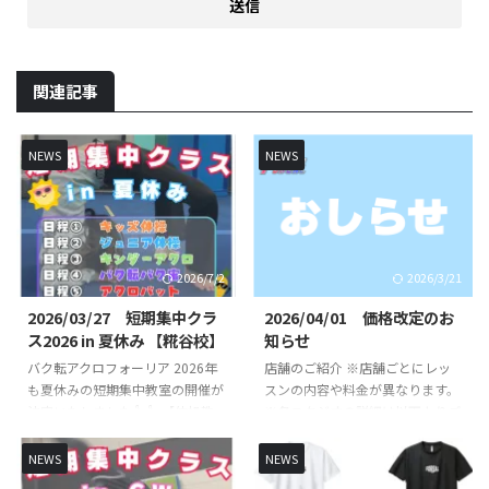
関連記事
NEWS
NEWS
2026/7/2
2026/3/21
2026/03/27 短期集中クラ
2026/04/01 価格改定のお
ス2026 in 夏休み 【糀谷校】
知らせ
バク転アクロフォーリア 2026年
店舗のご紹介 ※店舗ごとにレッ
も夏休みの短期集中教室の開催が
スンの内容や料金が異なります。
決定いたしました👍👍 【体操教
※各スタジオの詳細は以下よりご
室短期集中クラス】【バク転バク
確認ください。 FOREAL京急蒲田
宙短期集中クラス】【アクロバッ
校 （直営校） FOREAL京急蒲田校
NEWS
NEWS
ト短期集中クラス】を開講いたし
のレッスンスケジュールや開講ク